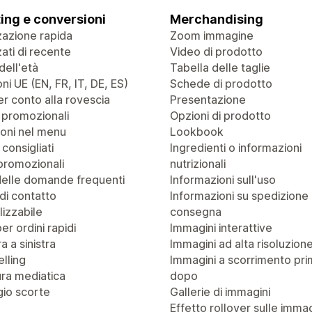
ing e conversioni
Merchandising
zazione rapida
Zoom immagine
zati di recente
Video di prodotto
dell'età
Tabella delle taglie
ni UE (EN, FR, IT, DE, ES)
Schede di prodotto
r conto alla rovescia
Presentazione
 promozionali
Opzioni di prodotto
oni nel menu
Lookbook
 consigliati
Ingredienti o informazioni
promozionali
nutrizionali
delle domande frequenti
Informazioni sull'uso
di contatto
Informazioni su spedizione
izzabile
consegna
er ordini rapidi
Immagini interattive
a a sinistra
Immagini ad alta risoluzion
lling
Immagini a scorrimento pri
ra mediatica
dopo
io scorte
Gallerie di immagini
Effetto rollover sulle immag