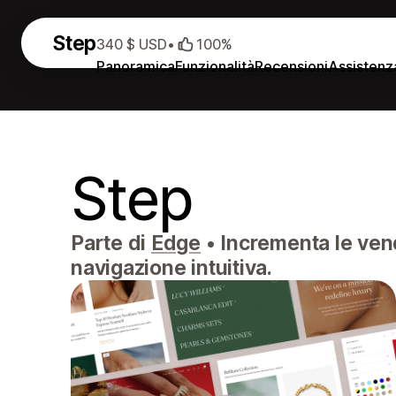
Step
340 $ USD
•
100%
Panoramica
Funzionalità
Recensioni
Assistenz
Step
Parte di
Edge
•
Incrementa le vend
navigazione intuitiva.