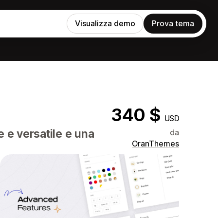
Visualizza demo
Prova tema
340 $
USD
 e versatile e una
da
OranThemes