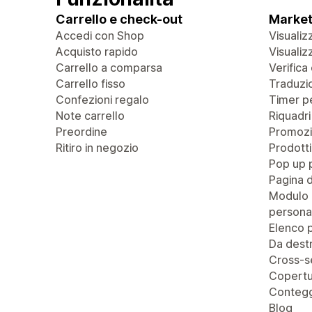
Carrello e check-out
Market
Accedi con Shop
Visualiz
Acquisto rapido
Visualiz
Carrello a comparsa
Verifica 
Carrello fisso
Traduzio
Confezioni regalo
Timer pe
Note carrello
Riquadri
Preordine
Promozi
Ritiro in negozio
Prodotti
Pop up 
Pagina 
Modulo 
personal
Elenco p
Da destr
Cross-se
Copertu
Contegg
Blog