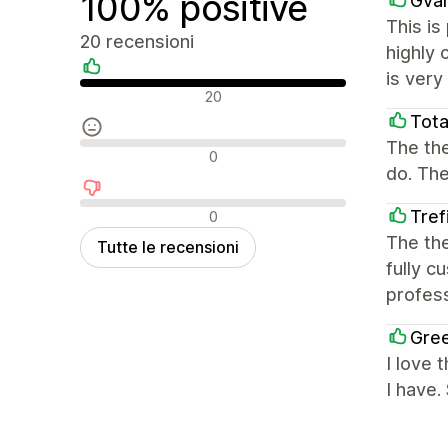
100% positive
Gvan
This is
20 recensioni
highly 
is ver
Recensioni positive
20
Tota
The the
Recensioni neutrali
0
do. The
Recensioni negative
Tref
0
The th
Tutte le recensioni
fully c
profess
Gre
I love 
I have