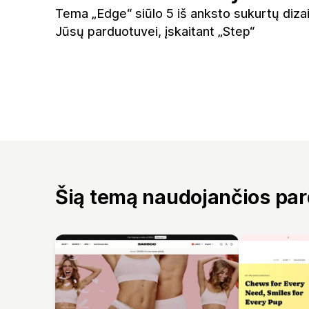
Tema „Edge“ siūlo 5 iš anksto sukurtų diza
Jūsų parduotuvei, įskaitant „Step“
Šią temą naudojančios pa