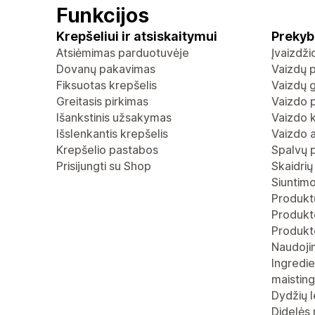
Funkcijos
Krepšeliui ir atsiskaitymui
Prekyb
Atsiėmimas parduotuvėje
Įvaizdž
Dovanų pakavimas
Vaizdų p
Fiksuotas krepšelis
Vaizdų g
Greitasis pirkimas
Vaizdo p
Išankstinis užsakymas
Vaizdo 
Išslenkantis krepšelis
Vaizdo 
Krepšelio pastabos
Spalvų 
Prisijungti su Shop
Skaidrių
Siuntimo
Produktų
Produkto
Produkt
Naudoji
Ingredie
maistin
Dydžių l
Didelės 