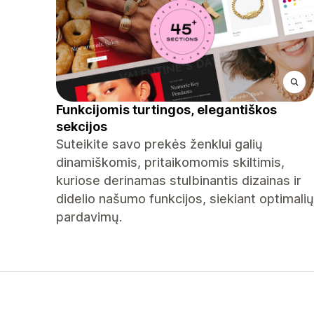
Funkcijomis turtingos, elegantiškos
sekcijos
Suteikite savo prekės ženklui galių
dinamiškomis, pritaikomomis skiltimis,
kuriose derinamas stulbinantis dizainas ir
didelio našumo funkcijos, siekiant optimalių
pardavimų.