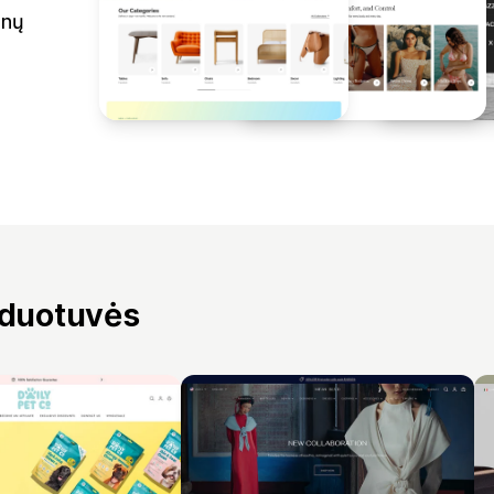
inų
rduotuvės