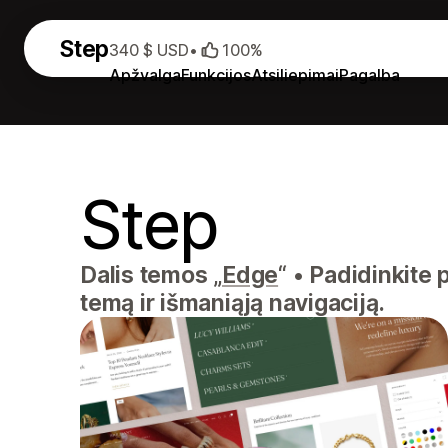
Step
340 $ USD
•
100%
Apžvalga
Funkcijos
Atsiliepimai
Pagalba
Step
Dalis temos „
Edge
“
•
Padidinkite 
temą ir išmaniąją navigaciją.