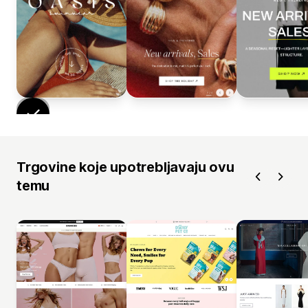
Trgovine koje upotrebljavaju ovu
temu