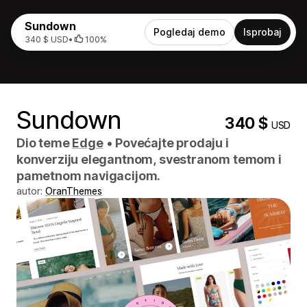
Sundown
Pogledaj demo
Isprobaj
340 $ USD
•
100%
Sundown
340 $
USD
Dio teme
Edge
•
Povećajte prodaju i
konverziju elegantnom, svestranom temom i
pametnom navigacijom.
autor:
OranThemes