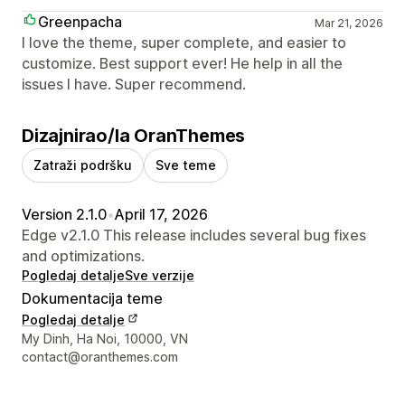
Greenpacha
Mar 21, 2026
I love the theme, super complete, and easier to
customize. Best support ever! He help in all the
issues I have. Super recommend.
Dizajnirao/la OranThemes
Zatraži podršku
Sve teme
Version 2.1.0
•
April 17, 2026
Edge v2.1.0 This release includes several bug fixes
and optimizations.
Pogledaj detalje
Sve verzije
Dokumentacija teme
Pogledaj detalje
Podaci za kontakt dizajnera
My Dinh, Ha Noi, 10000, VN
contact@oranthemes.com