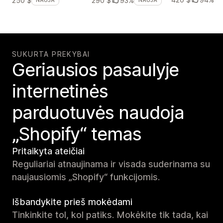
250 $
290 $
93%
NAUJA
NAUJA
SUKURTA PREKYBAI
Geriausios pasaulyje
internetinės
parduotuvės naudoja
„Shopify“ temas
Pritaikyta ateičiai
Reguliariai atnaujinama ir visada suderinama su
naujausiomis „Shopify“ funkcijomis.
Išbandykite prieš mokėdami
Tinkinkite tol, kol patiks. Mokėkite tik tada, kai