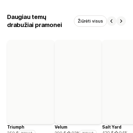
Daugiau temų
Žiūrėti visus
drabužiai pramonei
Triumph
Velum
Salt Yard
420 $
94%