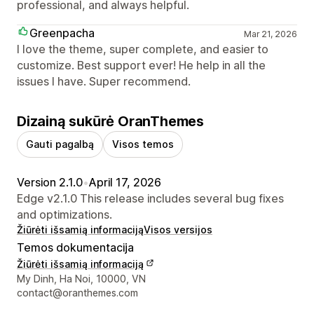
professional, and always helpful.
Greenpacha
Mar 21, 2026
I love the theme, super complete, and easier to
customize. Best support ever! He help in all the
issues I have. Super recommend.
Dizainą sukūrė OranThemes
Gauti pagalbą
Visos temos
Version 2.1.0
•
April 17, 2026
Edge v2.1.0 This release includes several bug fixes
and optimizations.
Žiūrėti išsamią informaciją
Visos versijos
Temos dokumentacija
Žiūrėti išsamią informaciją
Kūrėjo kontaktiniai duomenys
My Dinh, Ha Noi, 10000, VN
contact@oranthemes.com