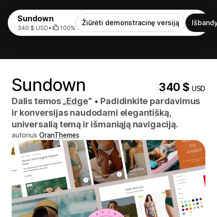
Sundown
Žiūrėti demonstracinę versiją
Išbandy
340 $ USD
•
100%
Sundown
340 $
USD
Dalis temos „
Edge
“
•
Padidinkite pardavimus
ir konversijas naudodami elegantišką,
universalią temą ir išmaniąją navigaciją.
autorius
OranThemes