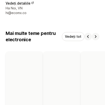
Vedeți detaliile
Detaliile de contact ale designerului
Ha Noi, VN
hi@ecomx.co
Mai multe teme pentru
Vedeți tot
electronice