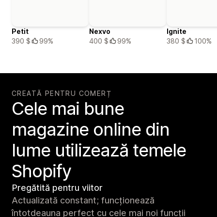
Petit
Nexvo
Ignite
390 $
99%
400 $
99%
380 $
100%
CREATĂ PENTRU COMERȚ
Cele mai bune
magazine online din
lume utilizează temele
Shopify
Pregătită pentru viitor
Actualizată constant; funcționează
întotdeauna perfect cu cele mai noi funcții