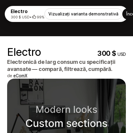
Electro
Vizualizați varianta demonstrativă
Înc
300 $ USD
•
99%
Electro
300 $
USD
Electronică de larg consum cu specificații
avansate — compară, filtrează, cumpără.
de
eComX