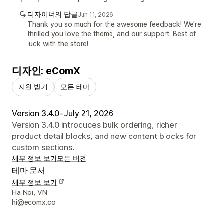
디자이너의 답글
Jun 11, 2026
Thank you so much for the awesome feedback! We're
thrilled you love the theme, and our support. Best of
luck with the store!
디자인: eComX
지원 받기
모든 테마
Version 3.4.0
•
July 21, 2026
Version 3.4.0 introduces bulk ordering, richer
product detail blocks, and new content blocks for
custom sections.
세부 정보 보기
모든 버전
테마 문서
세부 정보 보기
디자이너 연락처 세부 정보
Ha Noi, VN
hi@ecomx.co