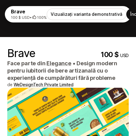
Brave
Vizualizați varianta demonstrativă
În
100 $ USD
•
100%
Brave
100 $
USD
Face parte din
Elegance
•
Design modern
pentru iubitorii de bere artizanală cu o
experiență de cumpărături fără probleme
de
WeDesignTech Private Limited