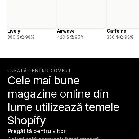
Lively
Airwave
Caffeine
380 $
98%
420 $
95%
380 $
98%
CREATĂ PENTRU COMERȚ
Cele mai bune
magazine online din
lume utilizează temele
Shopify
Pregătită pentru viitor