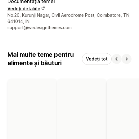
Documentația temei
Vedeți detaliile
Detaliile de contact ale designerului
No.20, Kurunji Nagar, Civil Aerodrome Post, Coimbatore, TN,
641014, IN
support@wedesignthemes.com
Mai multe teme pentru
Vedeți tot
alimente și băuturi