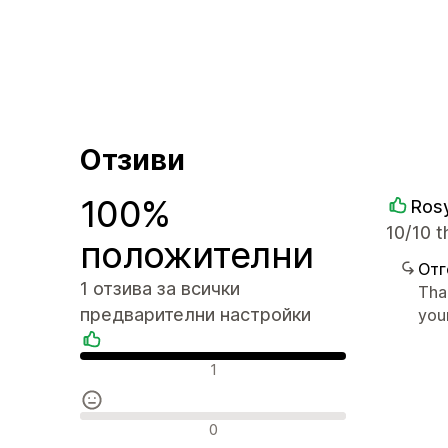
Отзиви
100%
Ros
10/10 
положителни
Отг
1 отзива за всички
Tha
предварителни настройки
you
Положителни отзиви
1
Неутрални отзиви
0