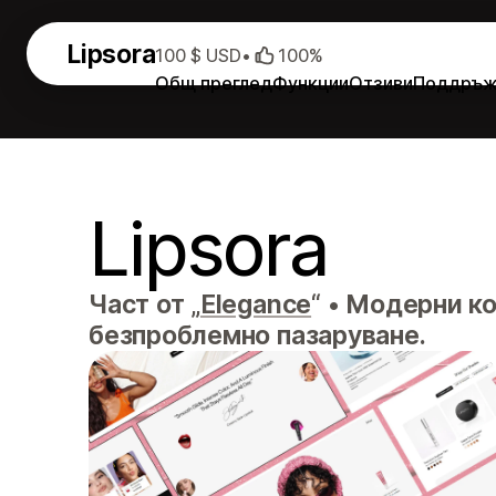
Lipsora
100 $ USD
•
100%
Общ преглед
Функции
Отзиви
Поддръж
Lipsora
Част от „
Elegance
“
•
Модерни ко
безпроблемно пазаруване.