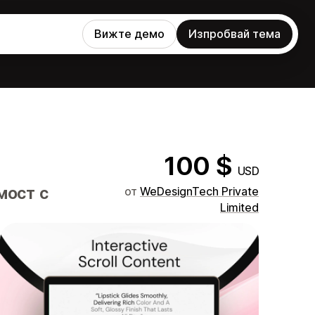
Вижте демо
Изпробвай тема
100 $
USD
мост с
от
WeDesignTech Private
Limited