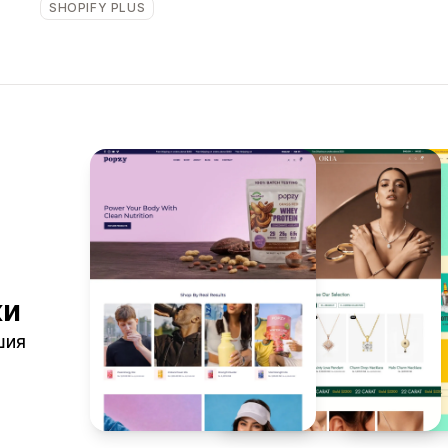
SHOPIFY PLUS
ки
шия