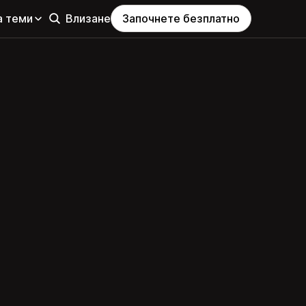
а теми
Влизане
Започнете безплатно