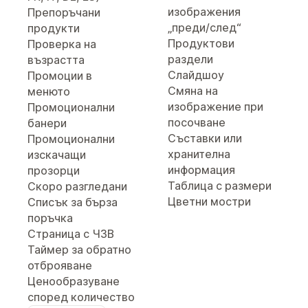
изображения
Препоръчани
„преди/след“
продукти
Продуктови
Проверка на
раздели
възрастта
Слайдшоу
Промоции в
Смяна на
менюто
изображение при
Промоционални
посочване
банери
Съставки или
Промоционални
хранителна
изскачащи
информация
прозорци
Таблица с размери
Скоро разгледани
Цветни мостри
Списък за бърза
поръчка
Страница с ЧЗВ
Таймер за обратно
отброяване
Ценообразуване
според количество