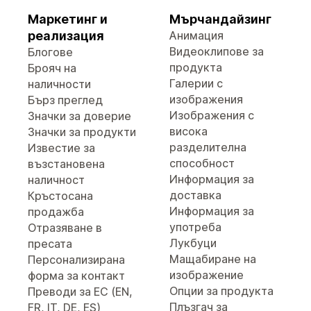
Маркетинг и
Мърчандайзинг
реализация
Анимация
Видеоклипове за
Блогове
продукта
Брояч на
Галерии с
наличности
изображения
Бърз преглед
Изображения с
Значки за доверие
висока
Значки за продукти
разделителна
Известие за
способност
възстановена
Информация за
наличност
доставка
Кръстосана
Информация за
продажба
употреба
Отразяване в
Лукбуци
пресата
Мащабиране на
Персонализирана
изображение
форма за контакт
Опции за продукта
Преводи за ЕС (EN,
Плъзгач за
FR, IT, DE, ES)