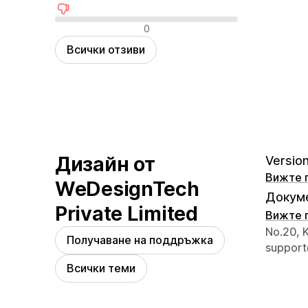
Отрицателни отзиви
0
Всички отзиви
Дизайн от
Version
Вижте 
WeDesignTech
Докуме
Private Limited
Вижте 
Данни з
No.20, K
Получаване на поддръжка
suppor
Всички теми