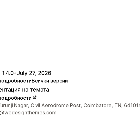
 1.4.0
•
July 27, 2026
подробности
Всички версии
нтация на темата
подробности
а връзка с дизайнера
urunji Nagar, Civil Aerodrome Post, Coimbatore, TN, 641014
t@wedesignthemes.com