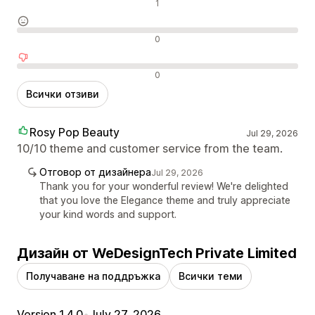
Положителни отзиви
1
Неутрални отзиви
0
Отрицателни отзиви
0
Всички отзиви
Rosy Pop Beauty
Jul 29, 2026
10/10 theme and customer service from the team.
Отговор от дизайнера
Jul 29, 2026
Thank you for your wonderful review! We're delighted
that you love the Elegance theme and truly appreciate
your kind words and support.
Дизайн от WeDesignTech Private Limited
Получаване на поддръжка
Всички теми
Version 1.4.0
•
July 27, 2026