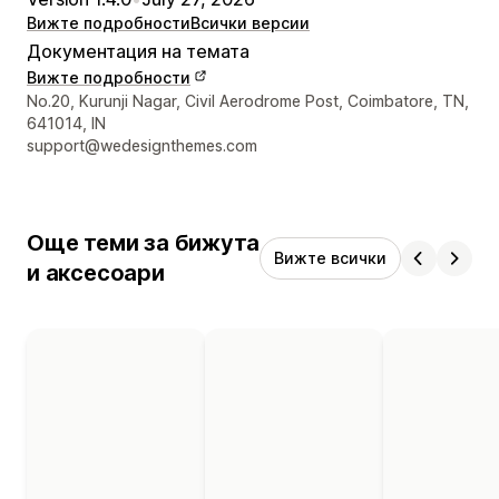
Вижте подробности
Всички версии
Документация на темата
Вижте подробности
Данни за връзка с дизайнера
No.20, Kurunji Nagar, Civil Aerodrome Post, Coimbatore, TN,
641014, IN
support@wedesignthemes.com
Още теми за бижута
Вижте всички
и аксесоари