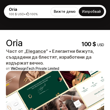
Oria
Вижте демо
Изпробвай
100 $ USD
•
100%
Oria
100 $
USD
Част от „
Elegance
“
•
Елегантни бижута,
създадени да блестят, изработени да
издържат вечно.
от
WeDesignTech Private Limited