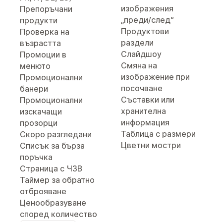
изображения
Препоръчани
„преди/след“
продукти
Продуктови
Проверка на
раздели
възрастта
Слайдшоу
Промоции в
Смяна на
менюто
изображение при
Промоционални
посочване
банери
Съставки или
Промоционални
хранителна
изскачащи
информация
прозорци
Таблица с размери
Скоро разгледани
Цветни мостри
Списък за бърза
поръчка
Страница с ЧЗВ
Таймер за обратно
отброяване
Ценообразуване
според количество