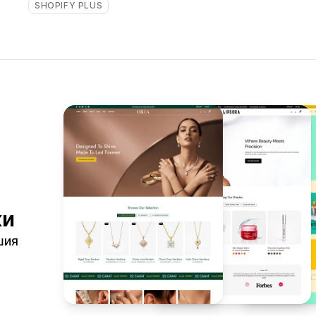
SHOPIFY PLUS
ки
шия