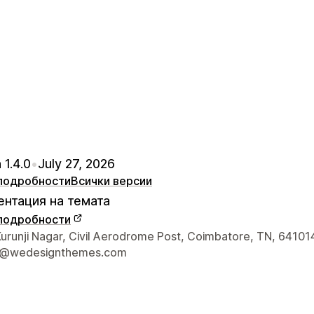
 1.4.0
•
July 27, 2026
подробности
Всички версии
нтация на темата
подробности
а връзка с дизайнера
urunji Nagar, Civil Aerodrome Post, Coimbatore, TN, 641014
t@wedesignthemes.com