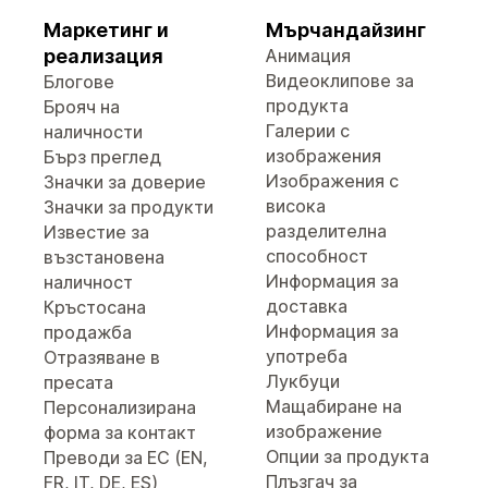
Маркетинг и
Мърчандайзинг
реализация
Анимация
Видеоклипове за
Блогове
продукта
Брояч на
Галерии с
наличности
изображения
Бърз преглед
Изображения с
Значки за доверие
висока
Значки за продукти
разделителна
Известие за
способност
възстановена
Информация за
наличност
доставка
Кръстосана
Информация за
продажба
употреба
Отразяване в
Лукбуци
пресата
Мащабиране на
Персонализирана
изображение
форма за контакт
Опции за продукта
Преводи за ЕС (EN,
Плъзгач за
FR, IT, DE, ES)