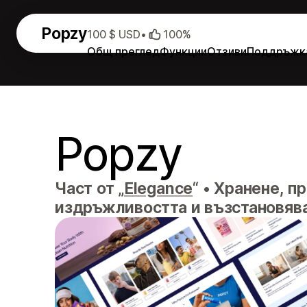
Popzy
100 $ USD
•
100%
Общ преглед
Функции
Отзиви
Поддръжк
Popzy
Част от „
Elegance
“
•
Хранене, пр
издръжливостта и възстановяв