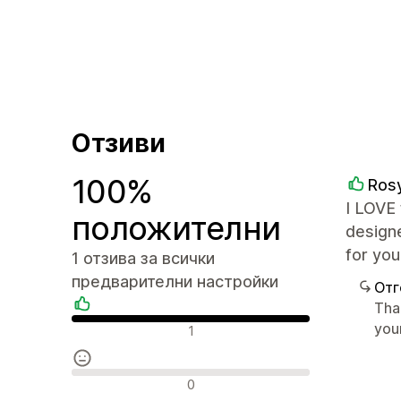
Отзиви
100%
Ros
I LOVE 
положителни
designe
for yo
1 отзива за всички
предварителни настройки
Отг
Tha
Положителни отзиви
you
1
Неутрални отзиви
0