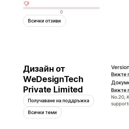
Отрицателни отзиви
0
Всички отзиви
Дизайн от
Version
Вижте 
WeDesignTech
Докуме
Private Limited
Вижте 
Данни з
No.20, K
Получаване на поддръжка
suppor
Всички теми