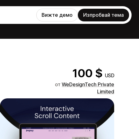
Вижте демо
Изпробвай тема
100 $
USD
от
WeDesignTech Private
Limited