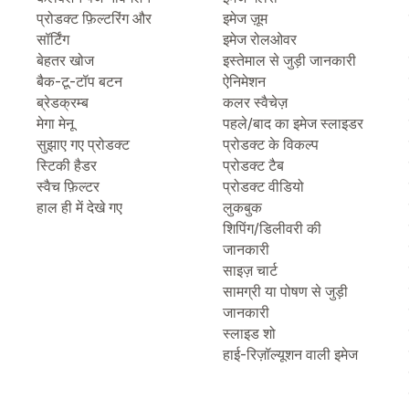
प्रोडक्ट फ़िल्टरिंग और
इमेज ज़ूम
सॉर्टिंग
इमेज रोलओवर
बेहतर खोज
इस्तेमाल से जुड़ी जानकारी
बैक-टू-टॉप बटन
ऐनिमेशन
ब्रेडक्रम्ब
कलर स्वैचेज़
मेगा मेनू
पहले/बाद का इमेज स्लाइडर
सुझाए गए प्रोडक्ट
प्रोडक्ट के विकल्प
स्टिकी हैडर
प्रोडक्ट टैब
स्वैच फ़िल्टर
प्रोडक्ट वीडियो
हाल ही में देखे गए
लुकबुक
शिपिंग/डिलीवरी की
जानकारी
साइज़ चार्ट
सामग्री या पोषण से जुड़ी
जानकारी
स्लाइड शो
हाई-रिज़ॉल्यूशन वाली इमेज