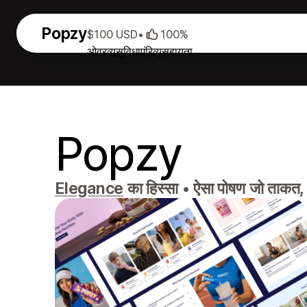
Popzy
$100 USD
•
100%
ओवरव्यू
सुविधाएं
रिव्यू
सहायता
Popzy
Elegance
का हिस्सा
•
ऐसा पोषण जो ताकत, स