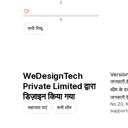
न्यूट्रल रिव्यू
0
नकारात्मक रिव्यू
0
सभी रिव्यू
WeDesignTech
Version
जानकारी दे
Private Limited द्वारा
थीम के दस
डिज़ाइन किया गया
जानकारी दे
डिज़ाइनर क
No.20, K
सहायता पाएं
सभी थीम
suppor