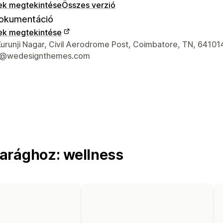
ek megtekintése
Összes verzió
okumentáció
ek megtekintése
 kapcsolattartási adatai
urunji Nagar, Civil Aerodrome Post, Coimbatore, TN, 641014
t@wedesignthemes.com
arághoz: wellness