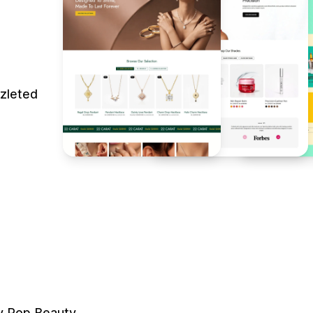
üzleted
y Pop Beauty