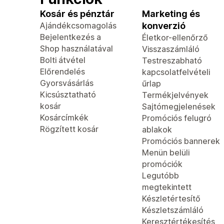
Kosár és pénztár
Marketing és
Ajándékcsomagolás
konverzió
Bejelentkezés a
Életkor-ellenőrző
Shop használatával
Visszaszámláló
Bolti átvétel
Testreszabható
Előrendelés
kapcsolatfelvételi
Gyorsvásárlás
űrlap
Kicsúsztatható
Termékjelvények
kosár
Sajtómegjelenések
Kosárcímkék
Promóciós felugró
Rögzített kosár
ablakok
Promóciós bannerek
Menün belüli
promóciók
Legutóbb
megtekintett
Készletértesítő
Készletszámláló
Keresztértékesítés