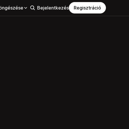
öngészése
Bejelentkezés
Regisztráció