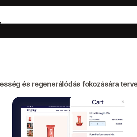
s
pesség és regenerálódás fokozására terve