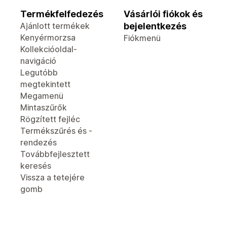
Termékfelfedezés
Vásárlói fiókok és
Ajánlott termékek
bejelentkezés
Kenyérmorzsa
Fiókmenü
Kollekcióoldal-
navigáció
Legutóbb
megtekintett
Megamenü
Mintaszűrők
Rögzített fejléc
Termékszűrés és -
rendezés
Továbbfejlesztett
keresés
Vissza a tetejére
gomb