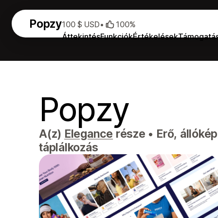
Popzy
100 $ USD
•
100%
Áttekintés
Funkciók
Értékelések
Támogatá
Popzy
A(z)
Elegance
része
•
Erő, állóké
táplálkozás