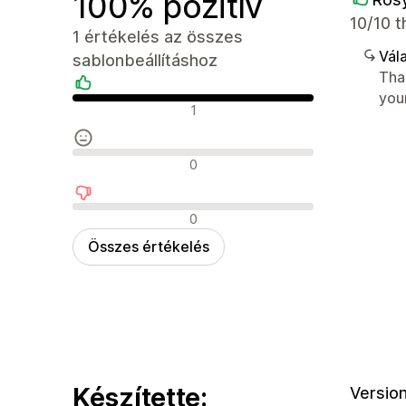
100% pozitív
10/10 
1 értékelés az összes
Vála
sablonbeállításhoz
Tha
you
Pozitív értékelések
1
Semleges értékelések
0
Negatív értékelések
0
Összes értékelés
Készítette:
Version