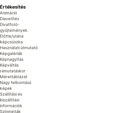
Értékesítés
Animáció
Diavetítés
Divatfotó-
gyűjtemények
Előtte/utána
képcsúszka
Használati útmutató
Képgalériák
Képnagyítás
Képváltás
rámutatáskor
Mérettáblázat
Nagy felbontású
képek
Szállítási és
kiszállítási
információk
Színminták