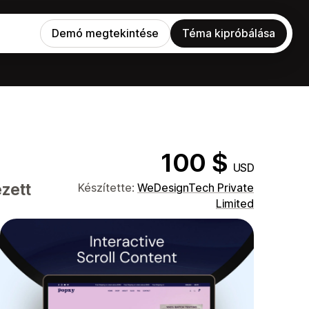
Demó megtekintése
Téma kipróbálása
100 $
USD
zett
Készítette:
WeDesignTech Private
Limited