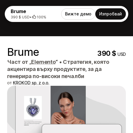
Brume
Вижте демо
Изпробвай
390 $ USD
•
100%
Brume
390 $
USD
Част от „
Elemento
“
•
Стратегия, която
акцентира върху продуктите, за да
генерира по-високи печалби
от
KROKOD sp. z o.o.