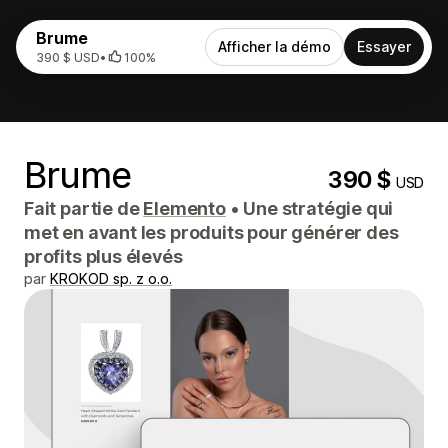
Brume
Afficher la démo
Essayer
390 $ USD
•
100%
Brume
390 $
USD
Fait partie de
Elemento
•
Une stratégie qui
met en avant les produits pour générer des
profits plus élevés
par
KROKOD sp. z o.o.