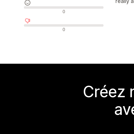
really 
Avis neutres
0
Avis négatifs
0
Créez 
av