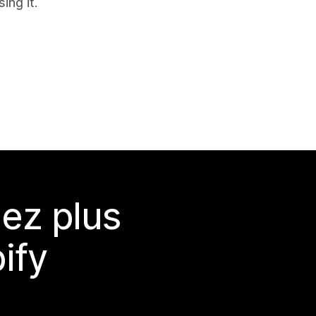
ing it.
ez plus
ify