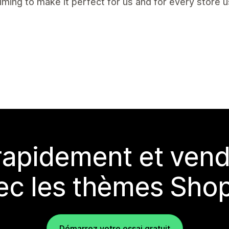
aiming to make it perfect for us and for every store us
rapidement et vend
ec les thèmes Shop
Démarrez votre essai gratuit