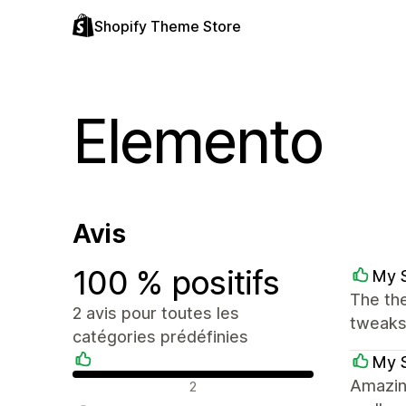
Shopify Theme Store
Elemento
Avis
100 % positifs
My 
The th
2 avis pour toutes les
tweaks.
catégories prédéfinies
My 
Avis positifs
Amazin
2