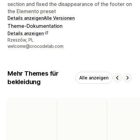
section and fixed the disappearance of the footer on
the Elemento preset
Details anzeigen
Alle Versionen
Theme-Dokumentation
Details anzeigen
Designer-Kontaktdaten
Rzeszów, PL
welcome@crocodelab.com
Mehr Themes für
Alle anzeigen
bekleidung