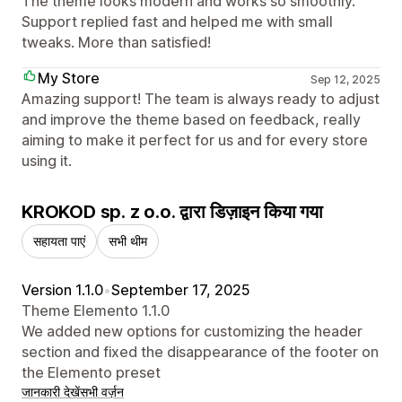
The theme looks modern and works so smoothly.
Support replied fast and helped me with small
tweaks. More than satisfied!
My Store
Sep 12, 2025
Amazing support! The team is always ready to adjust
and improve the theme based on feedback, really
aiming to make it perfect for us and for every store
using it.
KROKOD sp. z o.o. द्वारा डिज़ाइन किया गया
सहायता पाएं
सभी थीम
Version 1.1.0
•
September 17, 2025
Theme Elemento 1.1.0
We added new options for customizing the header
section and fixed the disappearance of the footer on
the Elemento preset
जानकारी देखें
सभी वर्ज़न