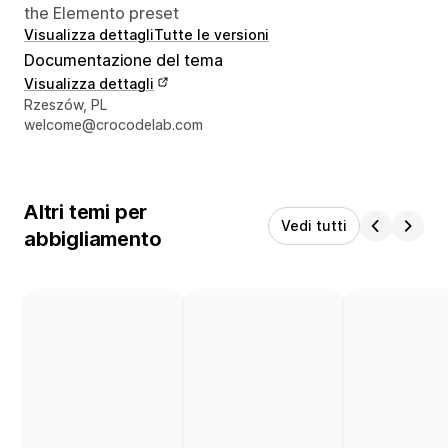
the Elemento preset
Visualizza dettagli
Tutte le versioni
Documentazione del tema
Visualizza dettagli
Recapiti del designer
Rzeszów, PL
welcome@crocodelab.com
Altri temi per
Vedi tutti
abbigliamento