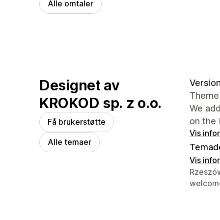
Alle omtaler
Designet av
Version 
Theme 
KROKOD sp. z o.o.
We add
on the
Få brukerstøtte
Vis info
Alle temaer
Temad
Vis info
Designer
Rzeszów
welcom