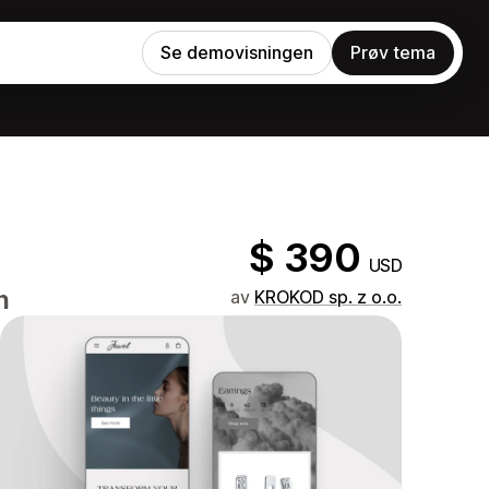
Se demovisningen
Prøv tema
$ 390
USD
n
av
KROKOD sp. z o.o.