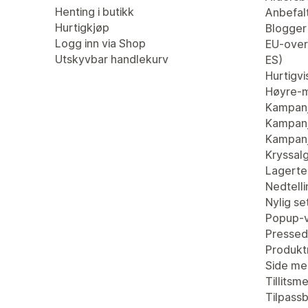
Henting i butikk
Anbefal
Hurtigkjøp
Blogger
Logg inn via Shop
EU-overs
Utskyvbar handlekurv
ES)
Hurtigvi
Høyre-m
Kampan
Kampanj
Kampanj
Kryssal
Lagertel
Nedtell
Nylig se
Popup-v
Pressed
Produkt
Side me
Tillitsm
Tilpass