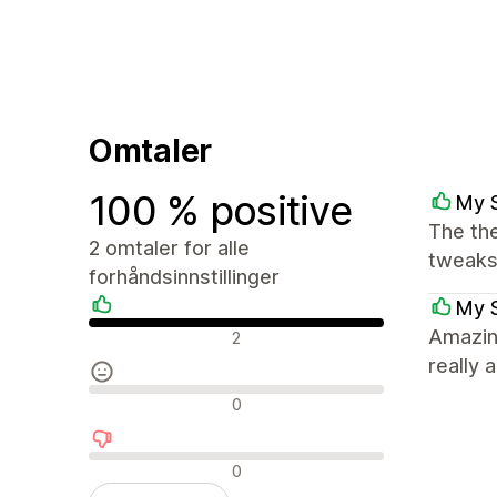
Omtaler
100 % positive
My 
The th
2 omtaler for alle
tweaks.
forhåndsinnstillinger
My 
Positive omtaler
Amazin
2
really 
Nøytrale omtaler
0
Negative omtaler
0