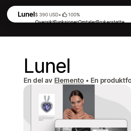
Lunel
$ 390 USD
•
100%
Oversikt
Funksjoner
Omtaler
Brukerstøtte
Lunel
En del av
Elemento
•
En produktfo