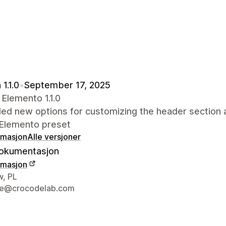
1.1.0
•
September 17, 2025
Elemento 1.1.0
ed new options for customizing the header section a
 Elemento preset
rmasjon
Alle versjoner
okumentasjon
rmasjon
ens kontaktinfo
, PL
e@crocodelab.com