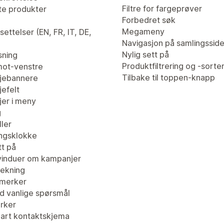
Filtre for fargeprøver
te produkter
Forbedret søk
Megameny
ettelser (EN, FR, IT, DE,
Navigasjon på samlingssid
Nylig sett på
sning
Produktfiltrering og -sorte
ot-venstre
Tilbake til toppen-knapp
jebannere
efelt
er i meny
g
ler
ingsklokke
tt på
induer om kampanjer
ekning
merker
d vanlige spørsmål
erker
bart kontaktskjema