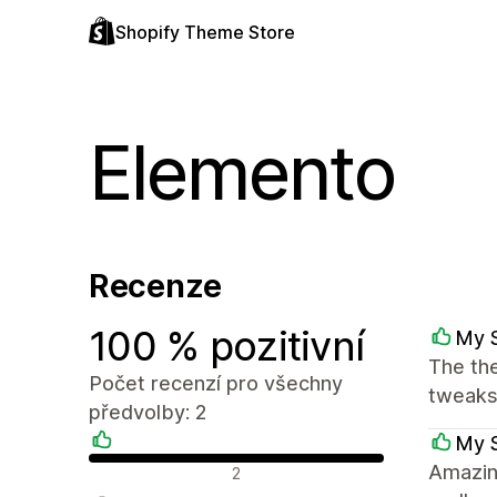
Shopify Theme Store
Elemento
Recenze
100 % pozitivní
My 
The th
Počet recenzí pro všechny
tweaks.
předvolby: 2
My 
Pozitivní recenze
Amazin
2