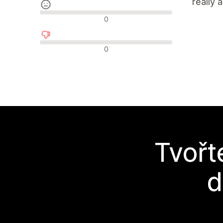
really 
Neutrální recenze
0
Negativní recenze
0
Tvořt
d