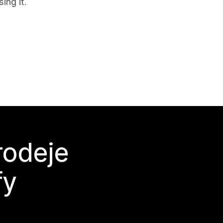
ing it.
rodeje
fy