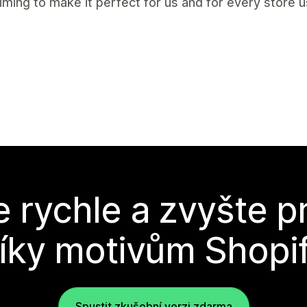
aiming to make it perfect for us and for every store us
e rychle a zvyšte p
íky motivům Shopi
Spustit zkušební verzi zdarma