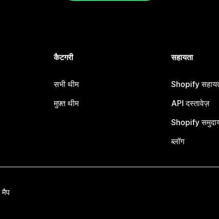
कैटगरी
सहायता
सभी थीम
Shopify सहायता
मुफ़्त थीम
API दस्तावेज़
Shopify समुदा
ब्लॉग
 मैप