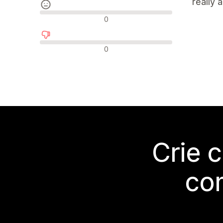
really 
Avaliações neutras
0
Avaliações negativas
0
Crie 
co