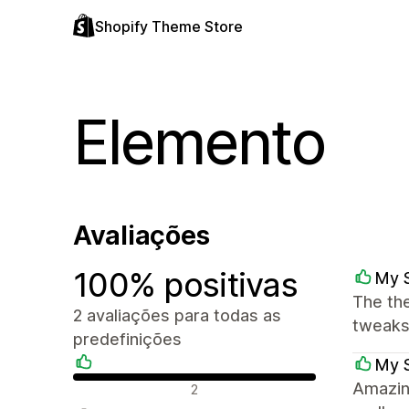
Shopify Theme Store
Elemento
Avaliações
100% positivas
My 
The th
2 avaliações para todas as
tweaks.
predefinições
My 
Avaliações positivas
Amazin
2