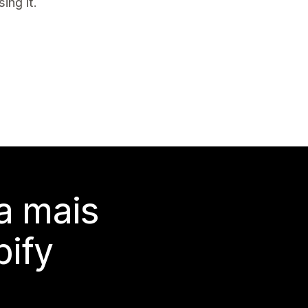
ing it.
a mais
ify