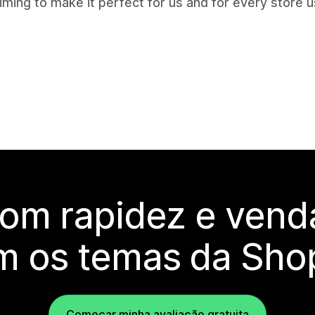
aiming to make it perfect for us and for every store us
com rapidez e vend
m os temas da Shop
Começar minha avaliação gratuita