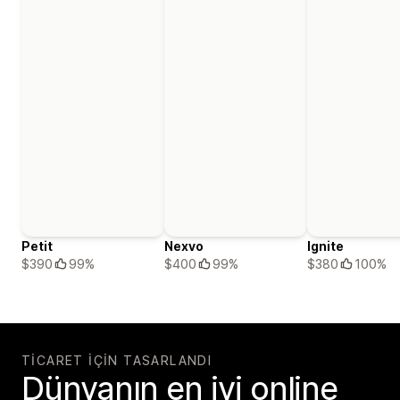
Petit
Nexvo
Ignite
$390
99%
$400
99%
$380
100%
TICARET IÇIN TASARLANDI
Dünyanın en iyi online