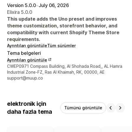
Version 5.0.0
•
July 06, 2026
Elixira 5.0.0
This update adds the Uno preset and improves
theme customization, storefront behavior, and
compatibility with current Shopify Theme Store
requirements.
Ayrıntıları görüntüle
Tüm sürümler
Tema belgeleri
Ayrıntıları görüntüle
Tasarımcı iletişim bilgileri
CWEP0971 Compass Building, Al Shohada Road,, AL Hamra
Industrial Zone-FZ, Ras Al Khaimah, RK, 00000, AE
support@muup.co
elektronik için
Tümünü görüntüle
daha fazla tema