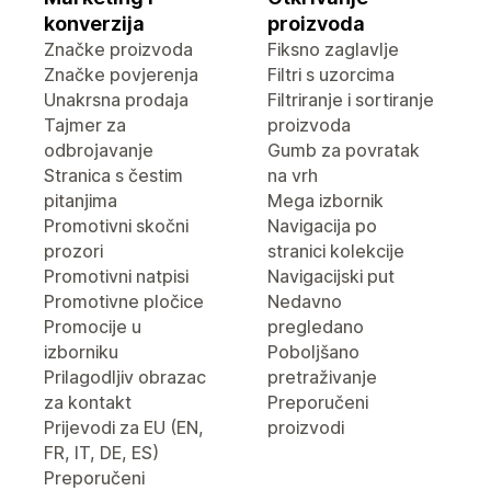
konverzija
proizvoda
Značke proizvoda
Fiksno zaglavlje
Značke povjerenja
Filtri s uzorcima
Unakrsna prodaja
Filtriranje i sortiranje
Tajmer za
proizvoda
odbrojavanje
Gumb za povratak
Stranica s čestim
na vrh
pitanjima
Mega izbornik
Promotivni skočni
Navigacija po
prozori
stranici kolekcije
Promotivni natpisi
Navigacijski put
Promotivne pločice
Nedavno
Promocije u
pregledano
izborniku
Poboljšano
Prilagodljiv obrazac
pretraživanje
za kontakt
Preporučeni
Prijevodi za EU (EN,
proizvodi
FR, IT, DE, ES)
Preporučeni