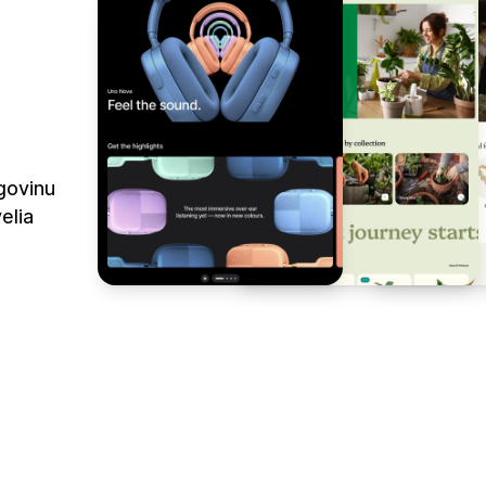
govinu
elia