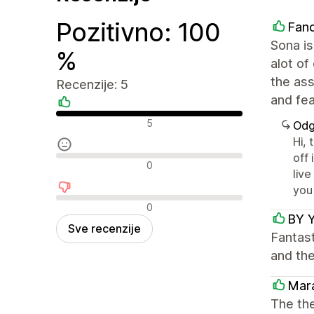
Pozitivno: 100
Fanc
Sona is
%
alot of
the ass
Recenzije: 5
and fea
Pozitivne recenzije
5
Odg
Hi, 
off 
Neutralne recenzije
0
liv
you
Negativne recenzije
0
BY 
Sve recenzije
Fantast
and th
Mar
The the