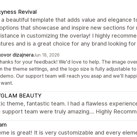
yness Revival
 a beautiful template that adds value and elegance 
 options that showcase and inspire new sections for 
istance in customizing the overlay! I highly recomme
tures and is a great choice for any brand looking fo
ovor dizajnera
Jun 18, 2026
thanks for your feedback! We'd love to help. The image overl
in the theme settings, and the logo size is fully adjustable 
e demo. Our support team will reach you asap and we'll happ
 want.
YGLAM BEAUTY
ic theme, fantastic team. I had a flawless experie
e support team were truly amazing.... Highly Recom
am
me is great! It is very customizable and every elem