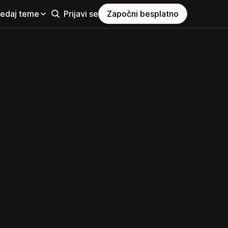
ledaj teme
Prijavi se
Započni besplatno