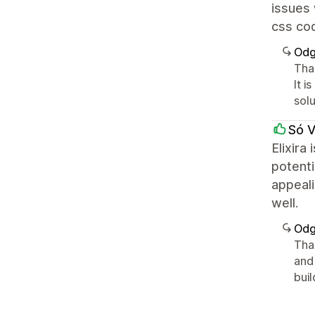
issues 
css cod
Odg
Than
It 
sol
Só 
Elixira
potenti
appeali
well.
Odg
Tha
and
bui