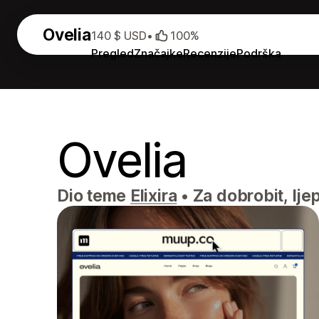
Ovelia
140 $ USD
•
100%
Pregled
Značajke
Recenzije
Podrška
Ovelia
Dio teme
Elixira
•
Za dobrobit, lje