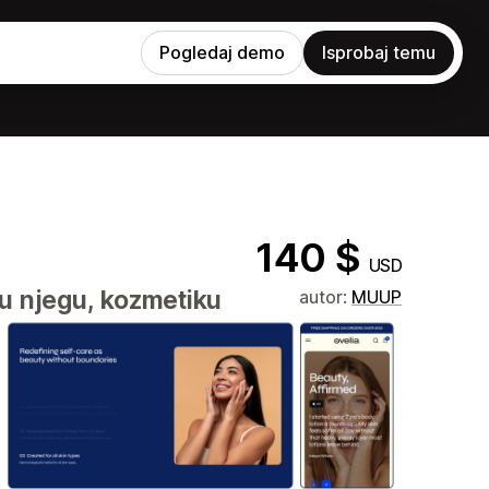
Pogledaj demo
Isprobaj temu
140 $
USD
nu njegu, kozmetiku
autor:
MUUP