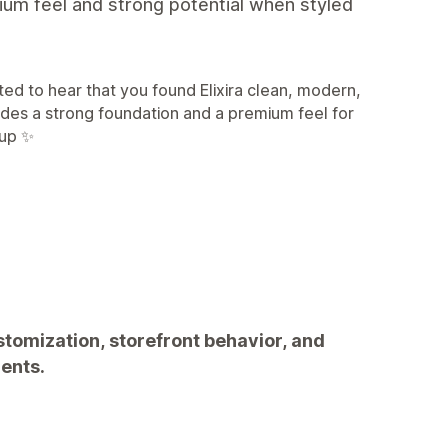
mium feel and strong potential when styled
d to hear that you found Elixira clean, modern,
ides a strong foundation and a premium feel for
uup ✨
tomization, storefront behavior, and
ents.