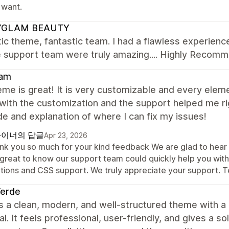
 want.
YGLAM BEAUTY
ic theme, fantastic team. I had a flawless experie
e support team were truly amazing.... Highly Recom
am
me is great! It is very customizable and every elem
with the customization and the support helped me ri
e and explanation of where I can fix my issues!
이너의 답글
Apr 23, 2026
k you so much for your kind feedback We are glad to hear th
is great to know our support team could quickly help you wit
utions and CSS support. We truly appreciate your support.
Verde
 is a clean, modern, and well-structured theme with 
al. It feels professional, user-friendly, and gives a sol