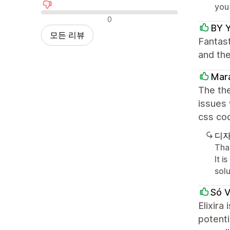
you
부정적인 리뷰
0
BY 
모든 리뷰
Fantast
and th
Mar
The the
issues 
css cod
디자
Than
It 
sol
Só 
Elixira
potenti