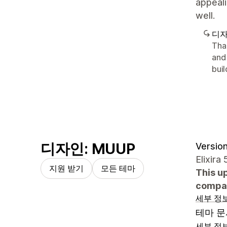
appeali
well.
디자
Tha
and
bui
디자인: MUUP
Version
Elixira 
지원 받기
모든 테마
This u
compat
세부 정
테마 문
세부 정