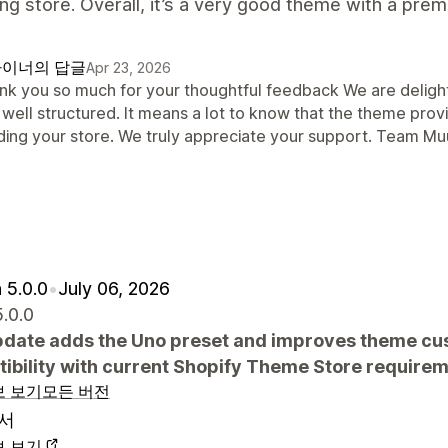
ng store. Overall, it’s a very good theme with a pre
이너의 답글
Apr 23, 2026
nk you so much for your thoughtful feedback We are delighte
 well structured. It means a lot to know that the theme prov
lding your store. We truly appreciate your support. Team M
 5.0.0
•
July 06, 2026
5.0.0
pdate adds the Uno preset and improves theme cus
ibility with current Shopify Theme Store requirem
보 보기
모든 버전
서
보 보기