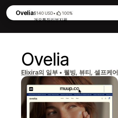
Ovelia
$140 USD
•
100%
개요
특징
리뷰
지원
Ovelia
Elixira
의 일부
•
웰빙, 뷰티, 셀프케어