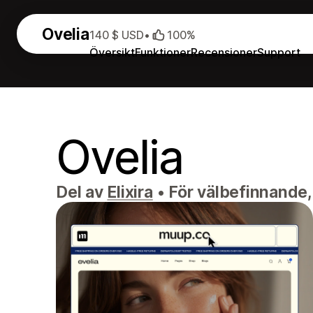
Ovelia
140 $ USD
•
100%
Översikt
Funktioner
Recensioner
Support
Ovelia
Del av
Elixira
•
För välbefinnande,