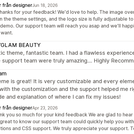
r från designer
Jun 18, 2026
thanks for your feedback! We'd love to help. The image overl
in the theme settings, and the logo size is fully adjustable 
e demo. Our support team will reach you asap and we'll happ
 want.
YGLAM BEAUTY
ic theme, fantastic team. I had a flawless experie
e support team were truly amazing.... Highly Recom
am
me is great! It is very customizable and every elem
with the customization and the support helped me ri
e and explanation of where I can fix my issues!
r från designer
Apr 23, 2026
k you so much for your kind feedback We are glad to hear th
is great to know our support team could quickly help you wit
utions and CSS support. We truly appreciate your support.