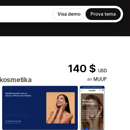
Visa demo
Prova tema
140 $
USD
 kosmetika
av
MUUP