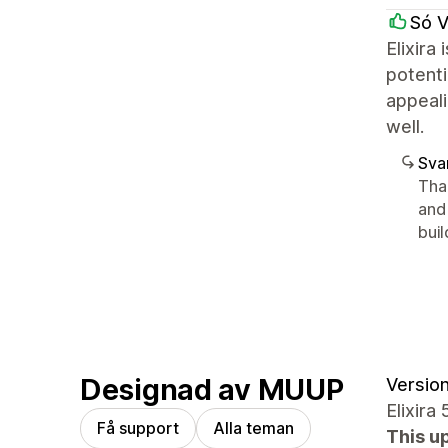
Só 
Elixira
potenti
appeali
well.
Sva
Tha
and
bui
Designad av MUUP
Version
Elixira 
Få support
Alla teman
This u