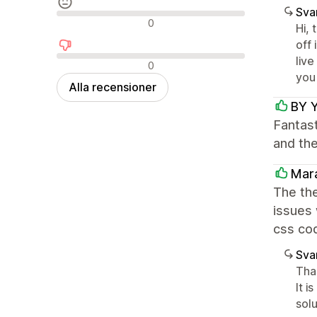
Sva
Neutrala recensioner
0
Hi, 
off 
liv
Negativa recensioner
0
you
Alla recensioner
BY 
Fantast
and th
Mar
The the
issues 
css cod
Sva
Than
It 
sol