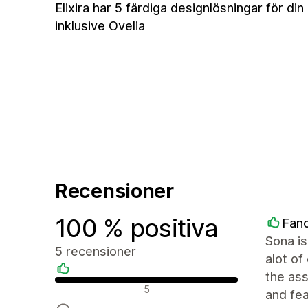
Elixira har 5 färdiga designlösningar för din 
inklusive Ovelia
Recensioner
100 % positiva
Fanc
Sona is
5 recensioner
alot of
the ass
Positiva recensioner
5
and fea