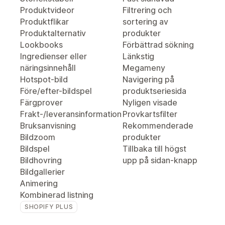
Produktvideor
Filtrering och
Produktflikar
sortering av
Produktalternativ
produkter
Lookbooks
Förbättrad sökning
Ingredienser eller
Länkstig
näringsinnehåll
Megameny
Hotspot-bild
Navigering på
Före/efter-bildspel
produktseriesida
Färgprover
Nyligen visade
Frakt-/leveransinformation
Provkartsfilter
Bruksanvisning
Rekommenderade
Bildzoom
produkter
Bildspel
Tillbaka till högst
Bildhovring
upp på sidan-knapp
Bildgallerier
Animering
Kombinerad listning
SHOPIFY PLUS