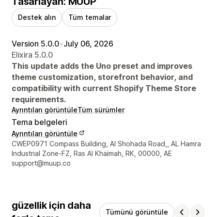
Tasarlayan: MUUP
Destek alın
Tüm temalar
Version 5.0.0
•
July 06, 2026
Elixira 5.0.0
This update adds the Uno preset and improves
theme customization, storefront behavior, and
compatibility with current Shopify Theme Store
requirements.
Ayrıntıları görüntüle
Tüm sürümler
Tema belgeleri
Ayrıntıları görüntüle
Tasarımcı iletişim bilgileri
CWEP0971 Compass Building, Al Shohada Road,, AL Hamra
Industrial Zone-FZ, Ras Al Khaimah, RK, 00000, AE
support@muup.co
güzellik için daha
Tümünü görüntüle