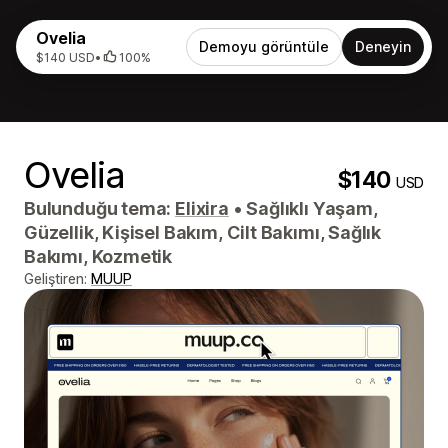
Ovelia
Demoyu görüntüle
Deneyin
$140 USD
•
100%
Ovelia
$140
USD
Bulunduğu tema:
Elixira
•
Sağlıklı Yaşam,
Güzellik, Kişisel Bakım, Cilt Bakımı, Sağlık
Bakımı, Kozmetik
Geliştiren:
MUUP