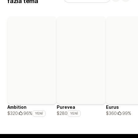
fazla tema
Ambition
Purevea
Eurus
$360
99%
$320
96%
$280
YENI
YENI