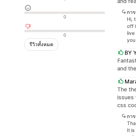
and fea
การ
รีวิวที่เป็นกลาง
0
Hi, 
off 
liv
รีวิวเชิงลบ
0
you
รีวิวทั้งหมด
BY 
Fantast
and th
Mar
The the
issues 
css cod
การ
Than
It 