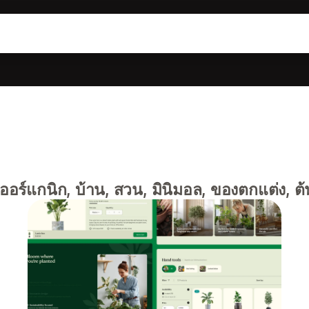
อร์แกนิก, บ้าน, สวน, มินิมอล, ของตกแต่ง, ต้