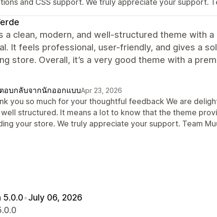
utions and CSS support. We truly appreciate your support.
Verde
 is a clean, modern, and well-structured theme with 
al. It feels professional, user-friendly, and gives a sol
ng store. Overall, it’s a very good theme with a pre
ตอบกลับจากนักออกแบบ
Apr 23, 2026
nk you so much for your thoughtful feedback We are delighte
 well structured. It means a lot to know that the theme prov
lding your store. We truly appreciate your support. Team M
 5.0.0
•
July 06, 2026
5.0.0