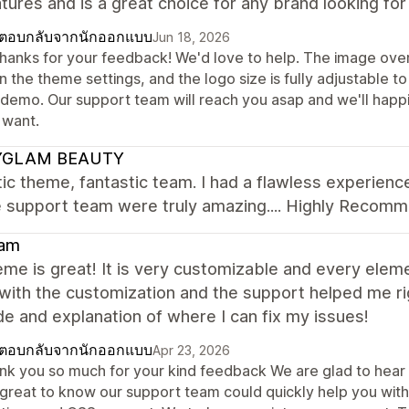
tures and is a great choice for any brand looking fo
ตอบกลับจากนักออกแบบ
Jun 18, 2026
thanks for your feedback! We'd love to help. The image overl
in the theme settings, and the logo size is fully adjustable 
e demo. Our support team will reach you asap and we'll happ
 want.
YGLAM BEAUTY
ic theme, fantastic team. I had a flawless experie
e support team were truly amazing.... Highly Recom
am
me is great! It is very customizable and every elem
with the customization and the support helped me ri
e and explanation of where I can fix my issues!
ตอบกลับจากนักออกแบบ
Apr 23, 2026
k you so much for your kind feedback We are glad to hear th
is great to know our support team could quickly help you wit