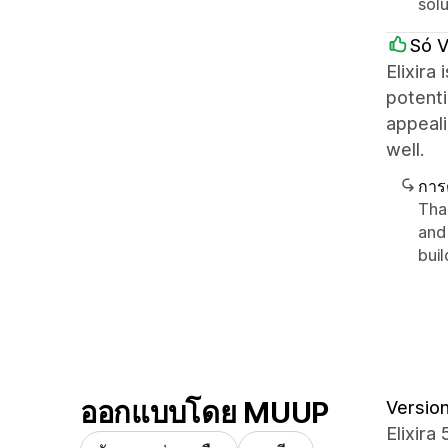
sol
Só 
Elixira
potenti
appeali
well.
การ
Tha
and
bui
ออกแบบโดย MUUP
Version
Elixira 