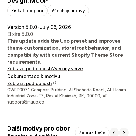
Design: MUUP
Získat podporu
Všechny motivy
Version 5.0.0
•
July 06, 2026
Elixira 5.0.0
This update adds the Uno preset and improves
theme customization, storefront behavior, and
compatibility with current Shopify Theme Store
requirements.
Zobrazit podrobnosti
Všechny verze
Dokumentace k motivu
Zobrazit podrobnosti
Kontaktní údaje designéra
CWEP0971 Compass Building, Al Shohada Road,, AL Hamra
Industrial Zone-FZ, Ras Al Khaimah, RK, 00000, AE
support@muup.co
Další motivy pro obor
Zobrazit vše