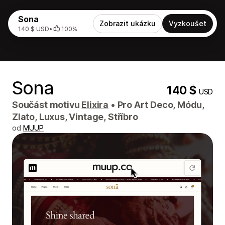
Sona
Zobrazit ukázku
Vyzkoušet
140 $ USD
•
100%
Sona
140 $
USD
Součást motivu
Elixira
•
Pro Art Deco, Módu,
Zlato, Luxus, Vintage, Stříbro
od
MUUP