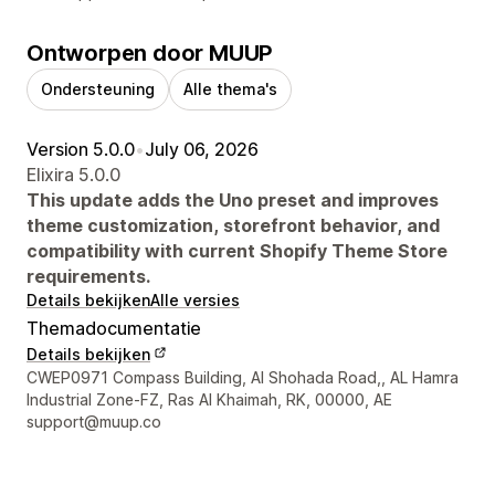
Ontworpen door MUUP
Ondersteuning
Alle thema's
Version 5.0.0
•
July 06, 2026
Elixira 5.0.0
This update adds the Uno preset and improves
theme customization, storefront behavior, and
compatibility with current Shopify Theme Store
requirements.
Details bekijken
Alle versies
Themadocumentatie
Details bekijken
Contactgegevens ontwerper
CWEP0971 Compass Building, Al Shohada Road,, AL Hamra
Industrial Zone-FZ, Ras Al Khaimah, RK, 00000, AE
support@muup.co