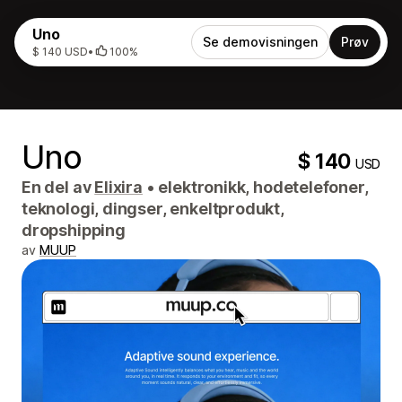
Uno
Se demovisningen
Prøv
$ 140 USD
•
100%
Uno
$ 140
USD
En del av
Elixira
•
elektronikk, hodetelefoner,
teknologi, dingser, enkeltprodukt,
dropshipping
av
MUUP