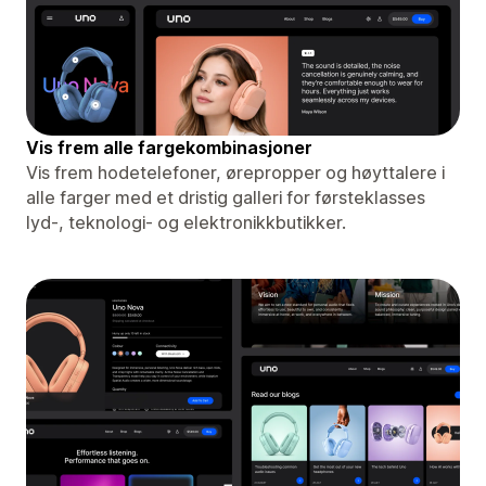
Vis frem alle fargekombinasjoner
Vis frem hodetelefoner, ørepropper og høyttalere i
alle farger med et dristig galleri for førsteklasses
lyd-, teknologi- og elektronikkbutikker.