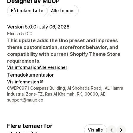
Designet av MUUP
Få brukerstøtte
Alle temaer
Version 5.0.0
•
July 06, 2026
Elixira 5.0.0
This update adds the Uno preset and improves
theme customization, storefront behavior, and
compatibility with current Shopify Theme Store
requirements.
Vis informasjon
Alle versjoner
Temadokumentasjon
Vis informasjon
Designerens kontaktinfo
CWEP0971 Compass Building, Al Shohada Road,, AL Hamra
Industrial Zone-FZ, Ras Al Khaimah, RK, 00000, AE
support@muup.co
Flere temaer for
Vis alle