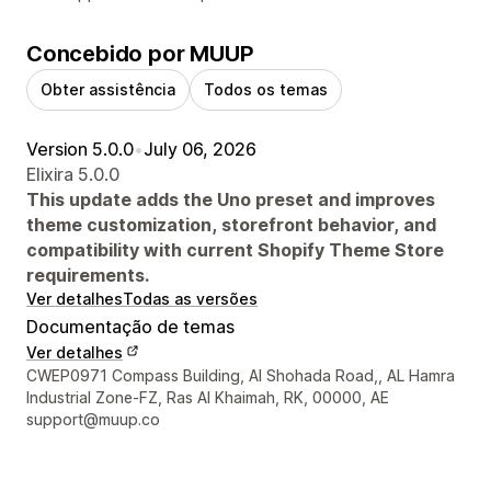
Concebido por MUUP
Obter assistência
Todos os temas
Version 5.0.0
•
July 06, 2026
Elixira 5.0.0
This update adds the Uno preset and improves
theme customization, storefront behavior, and
compatibility with current Shopify Theme Store
requirements.
Ver detalhes
Todas as versões
Documentação de temas
Ver detalhes
Detalhes de contacto do designer
CWEP0971 Compass Building, Al Shohada Road,, AL Hamra
Industrial Zone-FZ, Ras Al Khaimah, RK, 00000, AE
support@muup.co