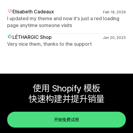
Elisabeth Cadeaux
Feb 18, 2026
I updated my theme and now it's just a red loading
page anytime someone visits
LÉTHARGIC Shop
Jan 20, 2025
Very nice them, thanks to the support
使用 Shopify 模板
快速构建并提升销量
开始免费试用