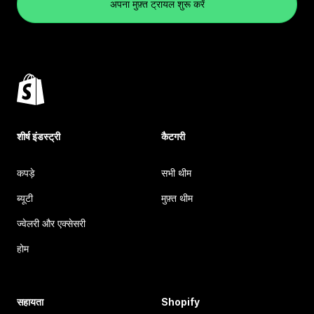
अपना मुफ़्त ट्रायल शुरू करें
शीर्ष इंडस्ट्री
कैटगरी
कपड़े
सभी थीम
ब्यूटी
मुफ़्त थीम
ज्वेलरी और एक्सेसरी
होम
सहायता
Shopify