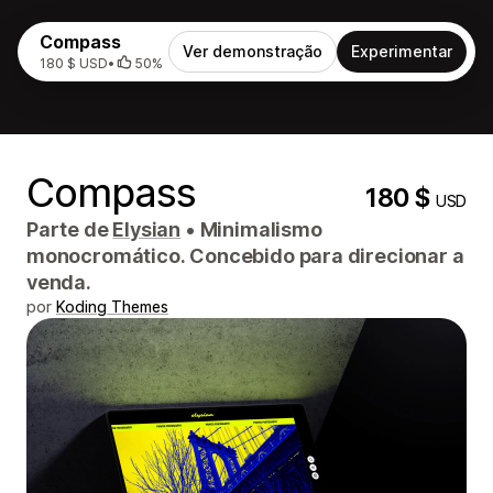
Compass
Ver demonstração
Experimentar
180 $ USD
•
50%
Compass
180 $
USD
Parte de
Elysian
•
Minimalismo
monocromático. Concebido para direcionar a
venda.
por
Koding Themes