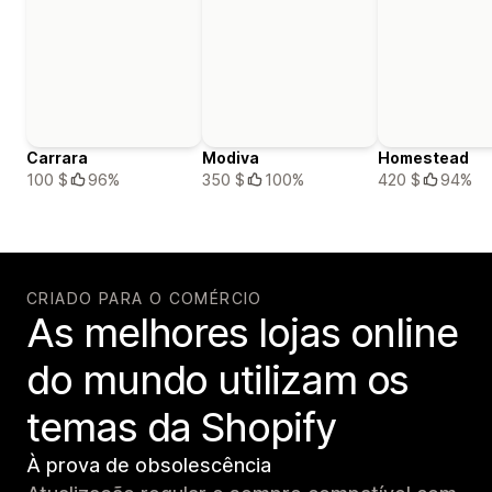
Carrara
Modiva
Homestead
100 $
96%
350 $
100%
420 $
94%
CRIADO PARA O COMÉRCIO
As melhores lojas online
do mundo utilizam os
temas da Shopify
À prova de obsolescência