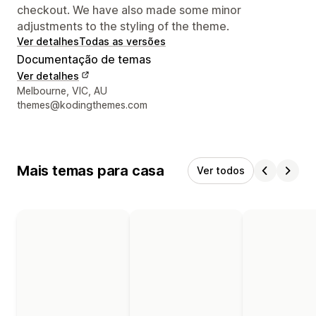
checkout. We have also made some minor
adjustments to the styling of the theme.
Ver detalhes
Todas as versões
Documentação de temas
Ver detalhes
Detalhes de contacto do designer
Melbourne, VIC, AU
themes@kodingthemes.com
Mais temas para casa
Ver todos