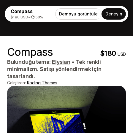
Compass
Demoyu görüntüle
Deneyin
$180 USD
•
50%
Compass
$180
USD
Bulunduğu tema:
Elysian
•
Tek renkli
minimalizm. Satışı yönlendirmek için
tasarlandı.
Geliştiren:
Koding Themes