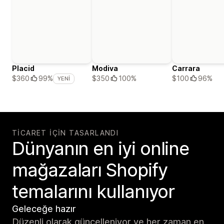
Placid
Modiva
Carrara
$350
100%
$100
96%
$360
99%
YENI
TICARET IÇIN TASARLANDI
Dünyanın en iyi online
mağazaları Shopify
temalarını kullanıyor
Geleceğe hazır
Düzenli olarak güncelleniyor ve her zaman en