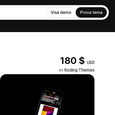
Visa demo
Prova tema
180 $
USD
av
Koding Themes