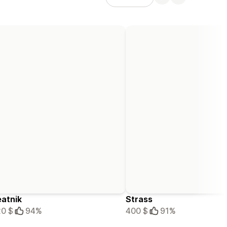
atnik
Strass
0 $
94%
400 $
91%