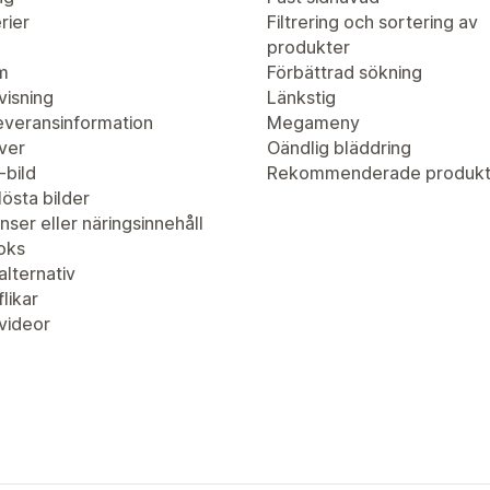
rier
Filtrering och sortering av
produkter
m
Förbättrad sökning
visning
Länkstig
leveransinformation
Megameny
ver
Oändlig bläddring
-bild
Rekommenderade produkt
östa bilder
nser eller näringsinnehåll
oks
lternativ
likar
videor