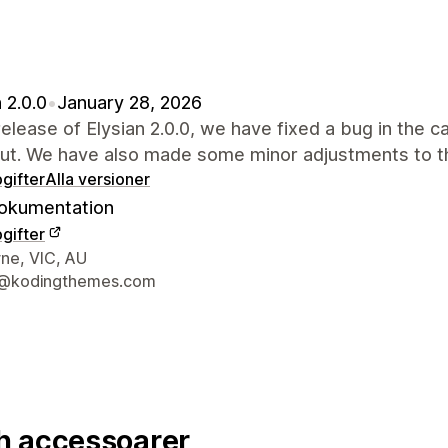
 2.0.0
•
January 28, 2026
 release of Elysian 2.0.0, we have fixed a bug in the c
ut. We have also made some minor adjustments to th
gifter
Alla versioner
okumentation
gifter
ns kontaktuppgifter
ne, VIC, AU
@kodingthemes.com
h accessoarer