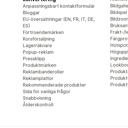
Bildgalle
Anpassningsbart kontaktformulär
Bildspel
Bloggar
Bildzoo
EU-översättningar (EN, FR, IT, DE,
Bruksan
ES)
Frakt-/
Förtroendemärken
Färgpro
Korsförsäljning
Hotspot
Lagerräknare
Höguppl
Popup-reklam
Ingredie
Pressklipp
Lookbo
Produktmärken
Produkta
Reklambanderoller
Produktf
Reklamplattor
Produkt
Rekommenderade produkter
Sida för vanliga frågor
Snabbvisning
Ålderskontroll