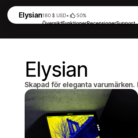
Elysian
180 $ USD
•
50%
Översikt
Funktioner
Recensioner
Support
Elysian
Skapad för eleganta varumärken. B