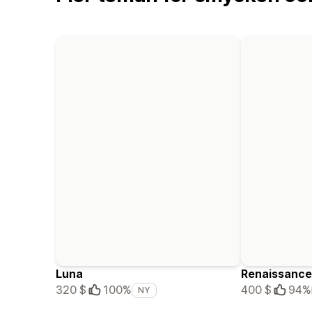
Luna
Renaissance
320 $
100%
400 $
94%
NY