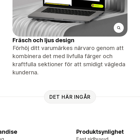
Fräsch och ljus design
Förhöj ditt varumärkes närvaro genom att
kombinera det med livfulla färger och
kraftfulla sektioner för att smidigt vägleda
kunderna.
DET HÄR INGÅR
andise
Produktsynlighet
ng
Fast sidhuvud