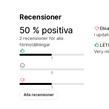
Recensioner
50 % positiva
Elis
I updat
2 recensioner för alla
förinställningar
LÉT
Very ni
Positiva recensioner
1
Neutrala recensioner
0
Negativa recensioner
1
Alla recensioner