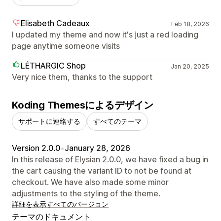
Elisabeth Cadeaux
Feb 18, 2026
I updated my theme and now it's just a red loading
page anytime someone visits
LÉTHARGIC Shop
Jan 20, 2025
Very nice them, thanks to the support
Koding Themesによるデザイン
サポートに連絡する
すべてのテーマ
Version 2.0.0
•
January 28, 2026
In this release of Elysian 2.0.0, we have fixed a bug in
the cart causing the variant ID to not be found at
checkout. We have also made some minor
adjustments to the styling of the theme.
詳細を表示
すべてのバージョン
テーマのドキュメント