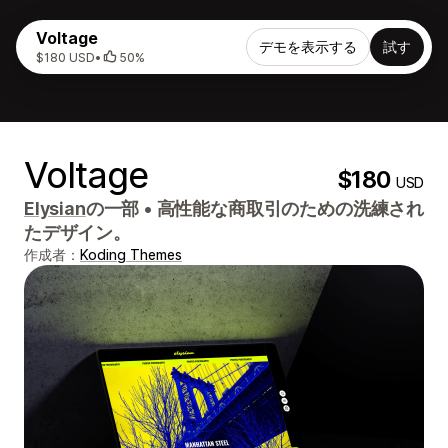
Voltage
デモを表示する
試す
$180 USD
•
50%
Voltage
$180
USD
Elysian
の一部
•
高性能な商取引のための洗練され
たデザイン。
作成者：
Koding Themes