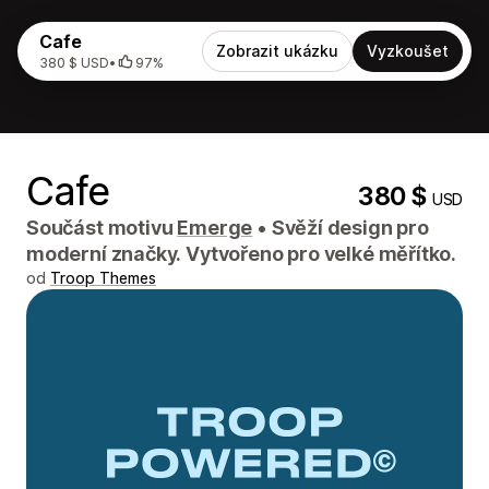
Cafe
Zobrazit ukázku
Vyzkoušet
380 $ USD
•
97%
Cafe
380 $
USD
Součást motivu
Emerge
•
Svěží design pro
moderní značky. Vytvořeno pro velké měřítko.
od
Troop Themes