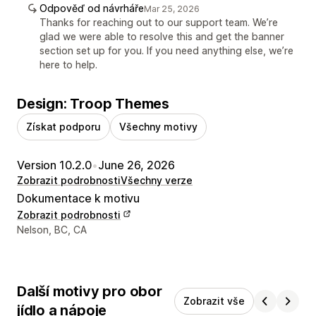
Odpověď od návrháře
Mar 25, 2026
Thanks for reaching out to our support team. We’re
glad we were able to resolve this and get the banner
section set up for you. If you need anything else, we’re
here to help.
Design: Troop Themes
Získat podporu
Všechny motivy
Version 10.2.0
•
June 26, 2026
Zobrazit podrobnosti
Všechny verze
Dokumentace k motivu
Zobrazit podrobnosti
Kontaktní údaje designéra
Nelson, BC, CA
Další motivy pro obor
Zobrazit vše
jídlo a nápoje