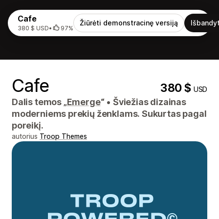
Cafe
Žiūrėti demonstracinę versiją
Išbandyt
380 $ USD
•
97%
Cafe
380 $
USD
Dalis temos „
Emerge
“
•
Šviežias dizainas
moderniems prekių ženklams. Sukurtas pagal
poreikį.
autorius
Troop Themes