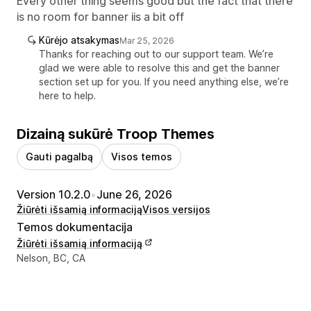
Every other thing seems good but the fact that there
is no room for banner iis a bit off
Kūrėjo atsakymas
Mar 25, 2026
Thanks for reaching out to our support team. We’re
glad we were able to resolve this and get the banner
section set up for you. If you need anything else, we’re
here to help.
Dizainą sukūrė Troop Themes
Gauti pagalbą
Visos temos
Version 10.2.0
•
June 26, 2026
Žiūrėti išsamią informaciją
Visos versijos
Temos dokumentacija
Žiūrėti išsamią informaciją
Kūrėjo kontaktiniai duomenys
Nelson, BC, CA