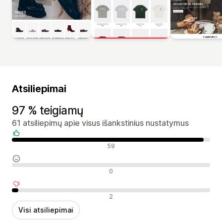
Atsiliepimai
97 % teigiamų
61 atsiliepimų apie visus išankstinius nustatymus
Teigiami atsiliepimai
59
Neutralūs atsiliepimai
0
Neigiami atsiliepimai
2
Visi atsiliepimai