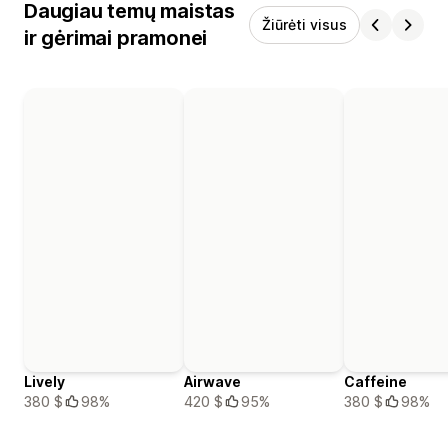
Daugiau temų maistas
Žiūrėti visus
ir gėrimai pramonei
Lively
Airwave
Caffeine
380 $
98%
420 $
95%
380 $
98%