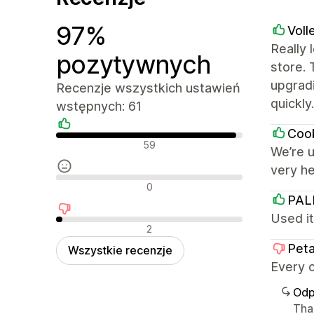
97%
Voll
Really 
pozytywnych
store.
upgradi
Recenzje wszystkich ustawień
quickly
wstępnych: 61
Cook
Pozytywne recenzje
59
We’re u
very h
Neutralne recenzje
0
PA
Used it
Negatywne recenzje
2
Peta
Wszystkie recenzje
Every o
Odp
Tha