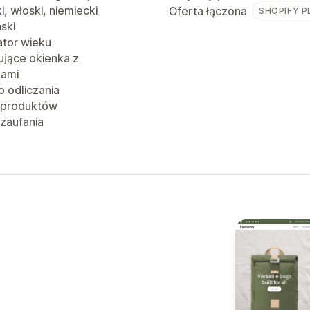
i, włoski, niemiecki
Oferta łączona
SHOPIFY P
ński
ator wieku
jące okienka z
jami
o odliczania
 produktów
 zaufania