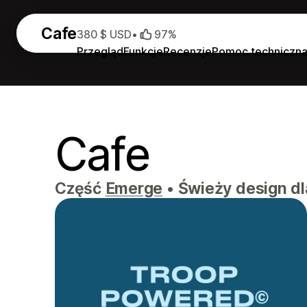
Cafe
380 $ USD
•
97%
Przegląd
Funkcje
Recenzje
Pomoc techniczn
Cafe
Część
Emerge
•
Świeży design dl