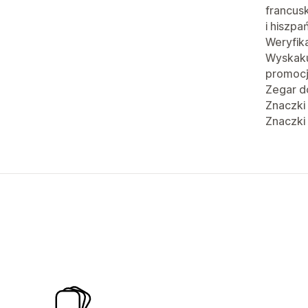
francusk
i hiszpa
Weryfik
Wyskaku
promoc
Zegar d
Znaczki
Znaczki