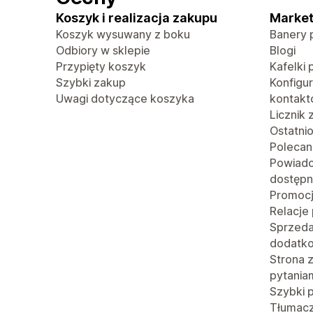
Koszyk i realizacja zakupu
Market
Koszyk wysuwany z boku
Banery 
Odbiory w sklepie
Blogi
Przypięty koszyk
Kafelki 
Szybki zakup
Konfigu
Uwagi dotyczące koszyka
kontak
Licznik
Ostatni
Polecan
Powiado
dostępn
Promoc
Relacje
Sprzed
dodatk
Strona 
pytania
Szybki 
Tłumacze