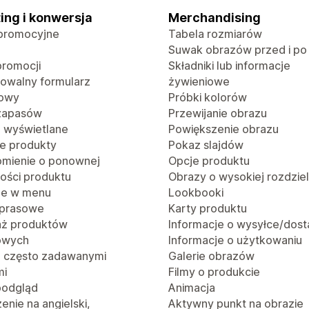
ing i konwersja
Merchandising
promocyjne
Tabela rozmiarów
Suwak obrazów przed i po
promocji
Składniki lub informacje
rowalny formularz
żywieniowe
towy
Próbki kolorów
 zapasów
Przewijanie obrazu
o wyświetlane
Powiększenie obrazu
e produkty
Pokaz slajdów
mienie o ponownej
Opcje produktu
ości produktu
Obrazy o wysokiej rozdzie
je w menu
Lookbooki
 prasowe
Karty produktu
aż produktów
Informacje o wysyłce/dost
owych
Informacje o użytkowaniu
z często zadawanymi
Galerie obrazów
mi
Filmy o produkcie
podgląd
Animacja
nie na angielski,
Aktywny punkt na obrazie