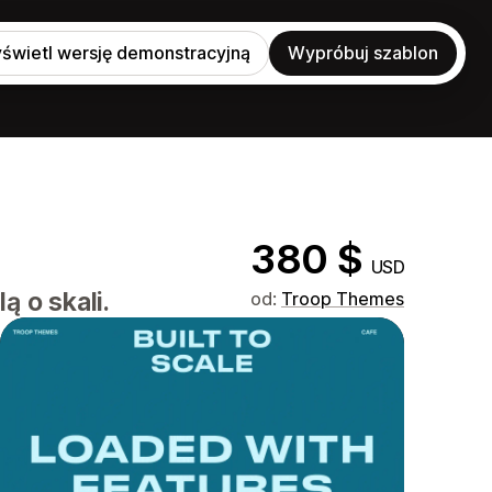
świetl wersję demonstracyjną
Wypróbuj szablon
380 $
USD
 o skali.
od:
Troop Themes