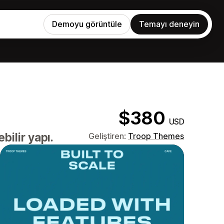
Demoyu görüntüle
Temayı deneyin
$380
USD
ilir yapı.
Geliştiren:
Troop Themes