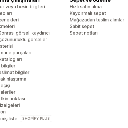
er veya besin bilgileri
Hızlı satın alma
eoları
Kaydırmalı sepet
çenekleri
Mağazadan teslim alımlar
kmeleri
Sabit sepet
onrası görseli kaydırıcı
Sepet notları
çözünürlüklü görseller
sterisi
mune parçaları
katalogları
bilgileri
slimat bilgileri
akınlaştırma
eçişi
alerileri
tkin noktası
zelgeleri
yon
lmiş liste
SHOPIFY PLUS