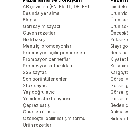
AB çevirileri (EN, FR, IT, DE, ES)
İçindekil
Basında yer alma
Ürün vid
Bloglar
Ürün se
Geri sayım sayacı
Ürün se
Güven rozetleri
Öncesi/S
Hızlı bakış
Yüksek 
Menü içi promosyonlar
Slayt gö
Promosyon açılır pencereleri
Renk nu
Promosyon banner'ları
Kıyafet 
Promosyon kutucukları
Kullanım 
SSS sayfası
Kargo/te
Son görüntülenenler
Görsel y
Stok sayacı
Görsel g
Yaş doğrulayıcı
Görsel g
Yeniden stokta uyarısı
Görsel e
Çapraz satış
Beden çi
Önerilen ürünler
Animas
Özelleştirilebilir iletişim formu
Birleştiri
Ürün rozetleri