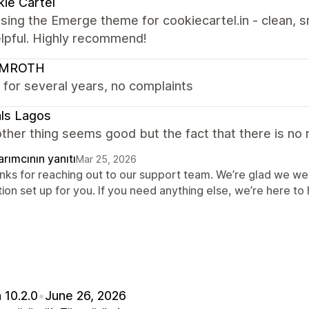
ie Cartel
sing the Emerge theme for cookiecartel.in - clean, s
elpful. Highly recommend!
LMROTH
 for several years, no complaints
ls Lagos
ther thing seems good but the fact that there is no r
rımcının yanıtı
Mar 25, 2026
nks for reaching out to our support team. We’re glad we wer
ion set up for you. If you need anything else, we’re here to 
 10.2.0
•
June 26, 2026