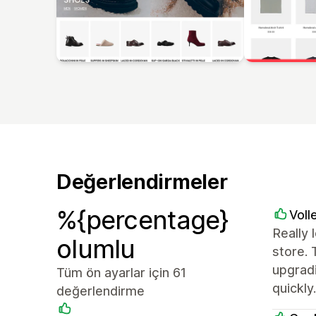
Değerlendirmeler
%{percentage}
Voll
Really 
olumlu
store.
upgradi
Tüm ön ayarlar için 61
quickly
değerlendirme