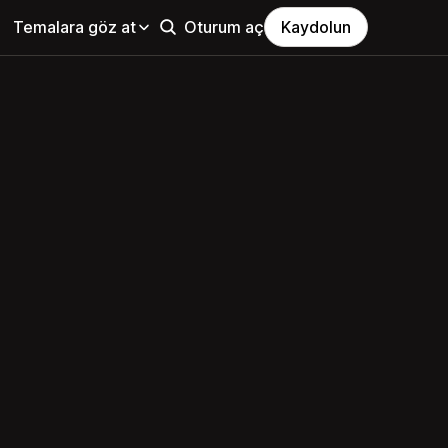
Temalara göz at
Oturum aç
Kaydolun