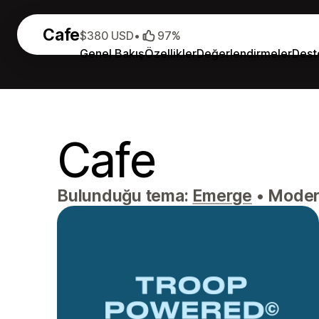
Cafe
$380 USD
•
97%
Genel Bakış
Özellikler
Değerlendirmeler
Dest
Cafe
Bulunduğu tema:
Emerge
•
Modern 