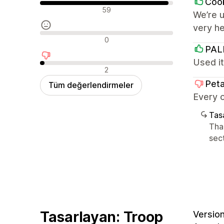
Cook
Olumlu değerlendirmeler
59
We’re u
very h
Nötr değerlendirmeler
0
PA
Used it
Olumsuz değerlendirmeler
2
Peta
Tüm değerlendirmeler
Every o
Tasa
Tha
sect
Tasarlayan: Troop
Version