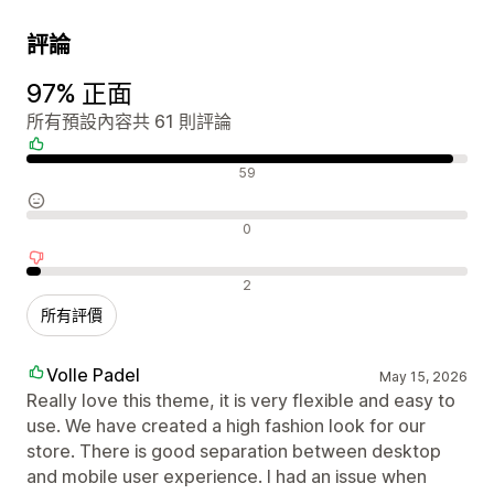
評論
97% 正面
所有預設內容共 61 則評論
正面評論
59
中立評論
0
負面評論
2
所有評價
Volle Padel
May 15, 2026
Really love this theme, it is very flexible and easy to
use. We have created a high fashion look for our
store. There is good separation between desktop
and mobile user experience. I had an issue when