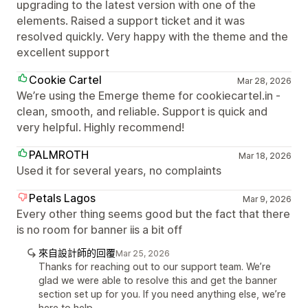
upgrading to the latest version with one of the
elements. Raised a support ticket and it was
resolved quickly. Very happy with the theme and the
excellent support
Cookie Cartel
Mar 28, 2026
We’re using the Emerge theme for cookiecartel.in -
clean, smooth, and reliable. Support is quick and
very helpful. Highly recommend!
PALMROTH
Mar 18, 2026
Used it for several years, no complaints
Petals Lagos
Mar 9, 2026
Every other thing seems good but the fact that there
is no room for banner iis a bit off
來自設計師的回覆
Mar 25, 2026
Thanks for reaching out to our support team. We’re
glad we were able to resolve this and get the banner
section set up for you. If you need anything else, we’re
here to help.