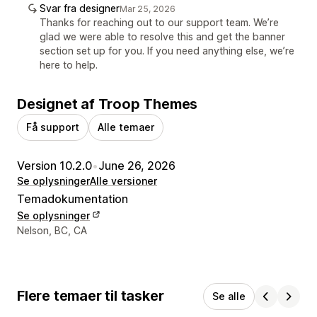
Svar fra designer
Mar 25, 2026
Thanks for reaching out to our support team. We’re
glad we were able to resolve this and get the banner
section set up for you. If you need anything else, we’re
here to help.
Designet af Troop Themes
Få support
Alle temaer
Version 10.2.0
•
June 26, 2026
Se oplysninger
Alle versioner
Temadokumentation
Se oplysninger
Se kontaktoplysninger
Nelson, BC, CA
Flere temaer til tasker
Se alle