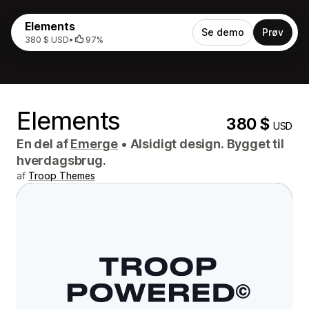
Elements
Se demo
Prøv
380 $ USD
•
97%
Elements
380 $
USD
En del af
Emerge
•
Alsidigt design. Bygget til
hverdagsbrug.
af
Troop Themes