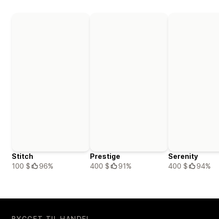
Stitch
Prestige
Serenity
100 $
96%
400 $
91%
400 $
94%
BYGGET TIL HANDEL