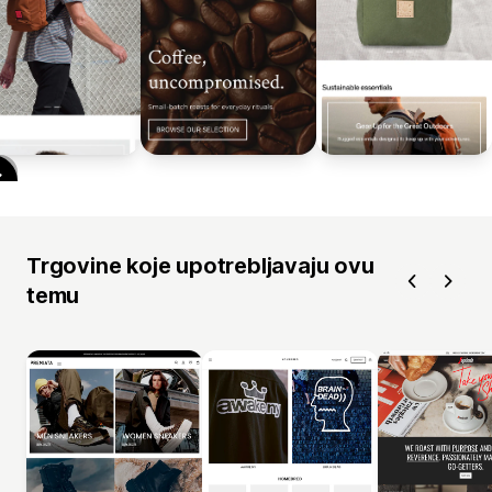
Trgovine koje upotrebljavaju ovu
temu