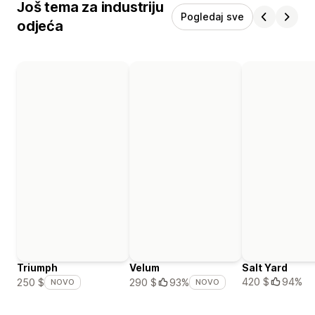
Još tema za industriju
Pogledaj sve
odjeća
Triumph
Velum
Salt Yard
420 $
94%
250 $
290 $
93%
NOVO
NOVO