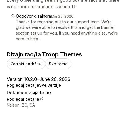
is no room for banner iis a bit off
Odgovor dizajnera
Mar 25, 2026
Thanks for reaching out to our support team. We’re
glad we were able to resolve this and get the banner
section set up for you. If you need anything else, we’re
here to help.
Dizajnirao/la Troop Themes
Zatraži podršku
Sve teme
Version 10.2.0
•
June 26, 2026
Pogledaj detalje
Sve verzije
Dokumentacija teme
Pogledaj detalje
Podaci za kontakt dizajnera
Nelson, BC, CA