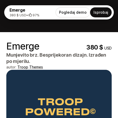
Emerge
Pogledaj demo
Isprobaj
380 $ USD
•
97%
Emerge
380 $
USD
Munjevito brz. Besprijekoran dizajn. Izrađen
po mjerilu.
autor:
Troop Themes