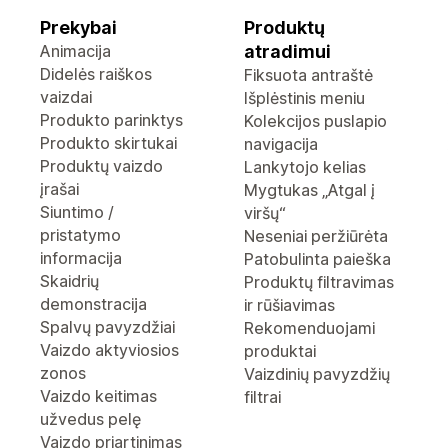
Prekybai
Produktų
Animacija
atradimui
Didelės raiškos
Fiksuota antraštė
vaizdai
Išplėstinis meniu
Produkto parinktys
Kolekcijos puslapio
Produkto skirtukai
navigacija
Produktų vaizdo
Lankytojo kelias
įrašai
Mygtukas „Atgal į
Siuntimo /
viršų“
pristatymo
Neseniai peržiūrėta
informacija
Patobulinta paieška
Skaidrių
Produktų filtravimas
demonstracija
ir rūšiavimas
Spalvų pavyzdžiai
Rekomenduojami
Vaizdo aktyviosios
produktai
zonos
Vaizdinių pavyzdžių
Vaizdo keitimas
filtrai
užvedus pelę
Vaizdo priartinimas