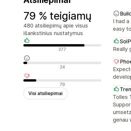
79 % teigiamų
Buil
I had a
480 atsiliepimų apie visus
easy to
išankstinius nustatymus
SolP
Teigiami atsiliepimai
Really 
377
Phoe
Neutralūs atsiliepimai
24
Expect
develo
Neigiami atsiliepimai
79
Tre
Visi atsiliepimai
Tolles
Support
umsetzb
genau 