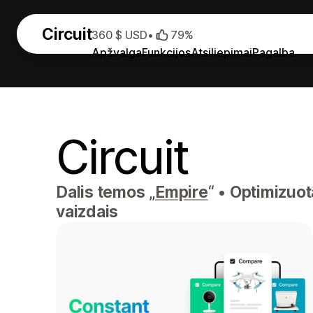
Circuit
360 $ USD
•
79%
Apžvalga
Funkcijos
Atsiliepimai
Pagalba
Circuit
Dalis temos „
Empire
“
•
Optimizuota
vaizdais