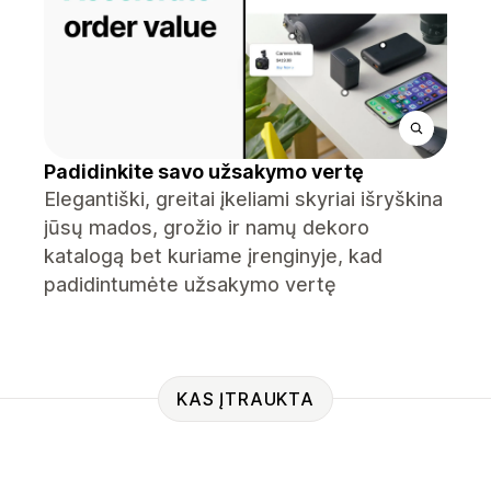
Padidinkite savo užsakymo vertę
Elegantiški, greitai įkeliami skyriai išryškina
jūsų mados, grožio ir namų dekoro
katalogą bet kuriame įrenginyje, kad
padidintumėte užsakymo vertę
KAS ĮTRAUKTA