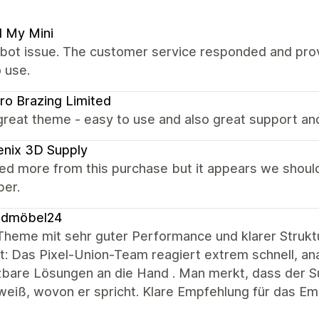
d My Mini
 bot issue. The customer service responded and provi
 use.
ro Brazing Limited
great theme - easy to use and also great support an
nix 3D Supply
ed more from this purchase but it appears we shoul
per.
ndmöbel24
 Theme mit sehr guter Performance und klarer Strukt
: Das Pixel-Union-Team reagiert extrem schnell, ana
are Lösungen an die Hand . Man merkt, dass der Sup
weiß, wovon er spricht. Klare Empfehlung für das E