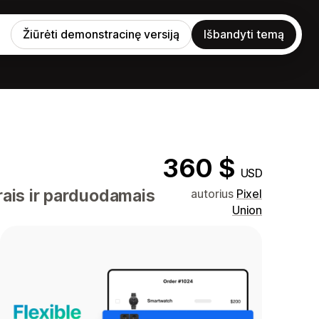
Žiūrėti demonstracinę versiją
Išbandyti temą
360 $
USD
rais ir parduodamais
autorius
Pixel
Union