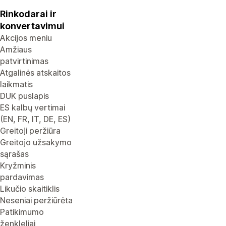
Rinkodarai ir
konvertavimui
Akcijos meniu
Amžiaus
patvirtinimas
Atgalinės atskaitos
laikmatis
DUK puslapis
ES kalbų vertimai
(EN, FR, IT, DE, ES)
Greitoji peržiūra
Greitojo užsakymo
sąrašas
Kryžminis
pardavimas
Likučio skaitiklis
Neseniai peržiūrėta
Patikimumo
ženkleliai