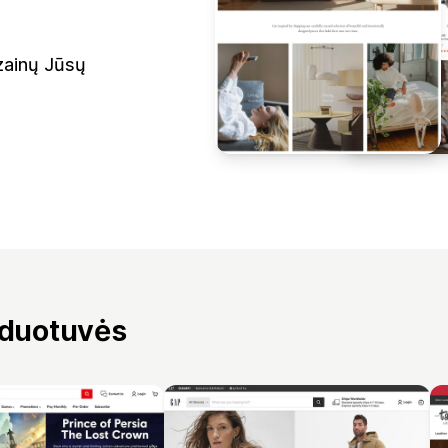
zainų Jūsų
rduotuvės