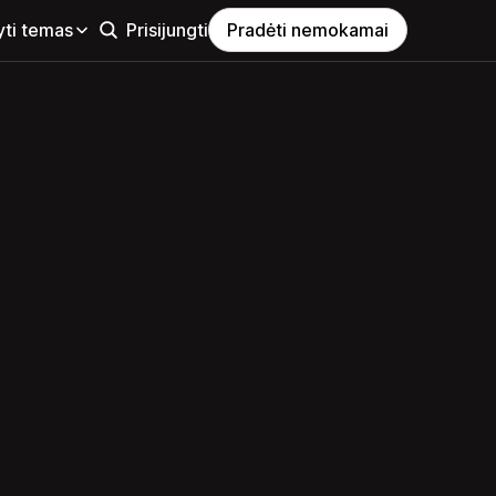
yti temas
Prisijungti
Pradėti nemokamai