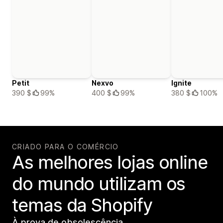
Petit
Nexvo
Ignite
390 $
99%
400 $
99%
380 $
100%
CRIADO PARA O COMÉRCIO
As melhores lojas online
do mundo utilizam os
temas da Shopify
À prova de obsolescência