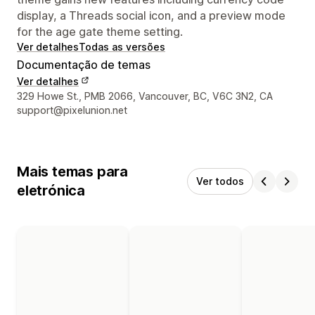
display, a Threads social icon, and a preview mode
for the age gate theme setting.
Ver detalhes
Todas as versões
Documentação de temas
Ver detalhes
Detalhes de contacto do designer
329 Howe St., PMB 2066, Vancouver, BC, V6C 3N2, CA
support@pixelunion.net
Mais temas para
Ver todos
eletrónica