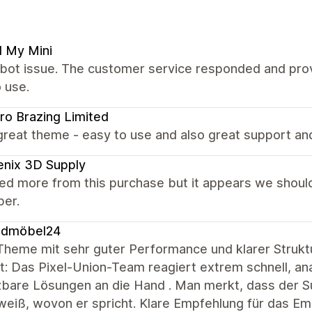
d My Mini
 bot issue. The customer service responded and provi
 use.
ro Brazing Limited
great theme - easy to use and also great support an
nix 3D Supply
ed more from this purchase but it appears we shoul
per.
ndmöbel24
 Theme mit sehr guter Performance und klarer Strukt
: Das Pixel-Union-Team reagiert extrem schnell, ana
are Lösungen an die Hand . Man merkt, dass der Sup
weiß, wovon er spricht. Klare Empfehlung für das E