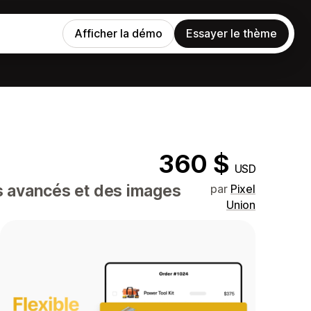
Afficher la démo
Essayer le thème
360 $
USD
es avancés et des images
par
Pixel
Union