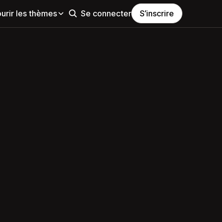
urir les thèmes
Se connecter
S’inscrire