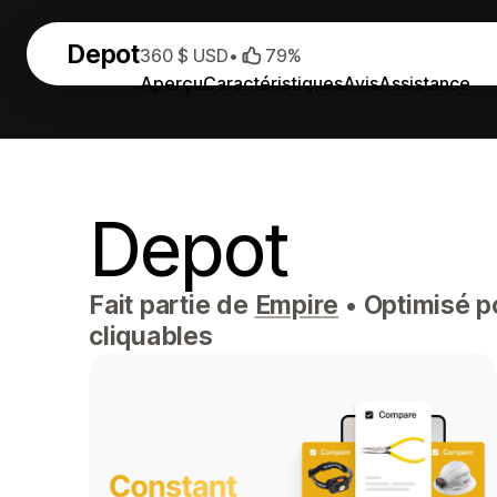
Depot
360 $ USD
•
79%
Aperçu
Caractéristiques
Avis
Assistance
Depot
Fait partie de
Empire
•
Optimisé po
cliquables