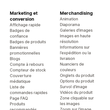
Marketing et
Merchandising
conversion
Animation
Diaporama
Affichage rapide
Galeries d’images
Badges de
Images en haute
confiance
résolution
Badges de produits
Informations sur
Bannières
l’expédition ou la
promotionnelles
livraison
Blogs
Nuanciers de
Compte à rebours
couleurs
Compteur de stock
Onglets du produit
Couverture
Options du produit
médiatique
Survol d’image
Liste de
Vidéos du produit
commandes rapides
Zone cliquable sur
Page FAQ
les images
Produits
Zoom sur l’image
recommandés