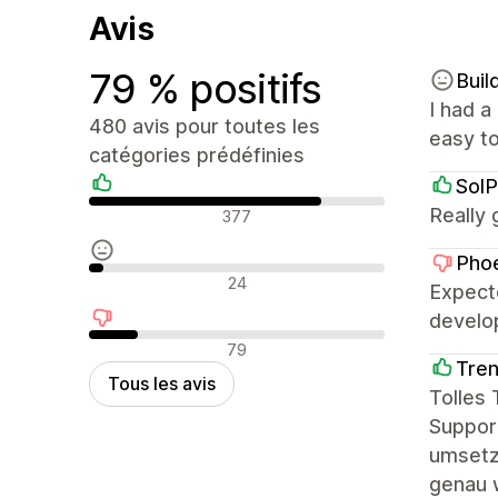
Avis
79 % positifs
Buil
I had a
480 avis pour toutes les
easy to
catégories prédéfinies
SolP
Avis positifs
Really 
377
Phoe
Avis neutres
24
Expect
develo
Avis négatifs
79
Tre
Tous les avis
Tolles
Support
umsetzb
genau 