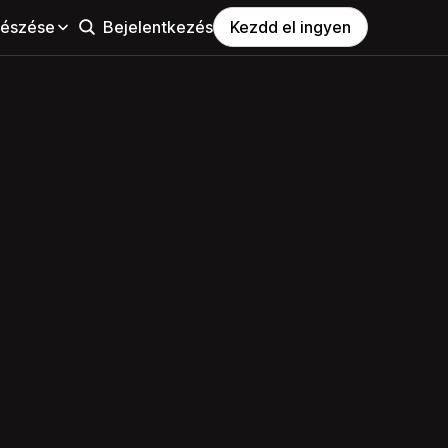
észése
Bejelentkezés
Kezdd el ingyen