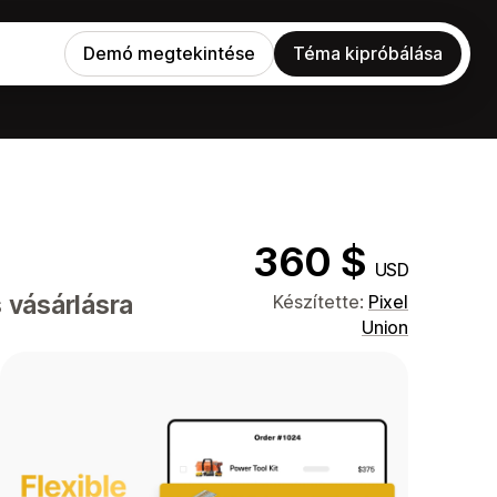
Demó megtekintése
Téma kipróbálása
360 $
USD
 vásárlásra
Készítette:
Pixel
Union