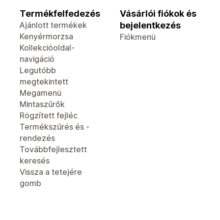
Termékfelfedezés
Vásárlói fiókok és
Ajánlott termékek
bejelentkezés
Kenyérmorzsa
Fiókmenü
Kollekcióoldal-
navigáció
Legutóbb
megtekintett
Megamenü
Mintaszűrők
Rögzített fejléc
Termékszűrés és -
rendezés
Továbbfejlesztett
keresés
Vissza a tetejére
gomb