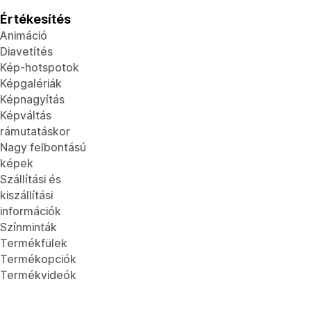
Értékesítés
Animáció
Diavetítés
Kép-hotspotok
Képgalériák
Képnagyítás
Képváltás
rámutatáskor
Nagy felbontású
képek
Szállítási és
kiszállítási
információk
Színminták
Termékfülek
Termékopciók
Termékvideók