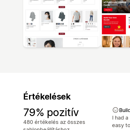
Értékelések
79% pozitív
Buil
I had a
480 értékelés az összes
easy to
sablonbeállításhoz