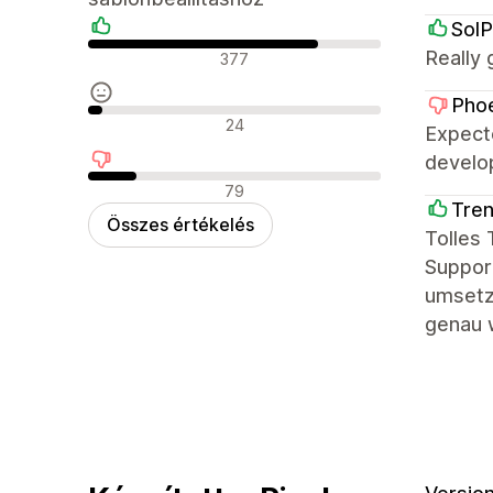
SolP
Pozitív értékelések
Really 
377
Phoe
Semleges értékelések
24
Expect
develo
Negatív értékelések
79
Tre
Összes értékelés
Tolles
Support
umsetzb
genau 