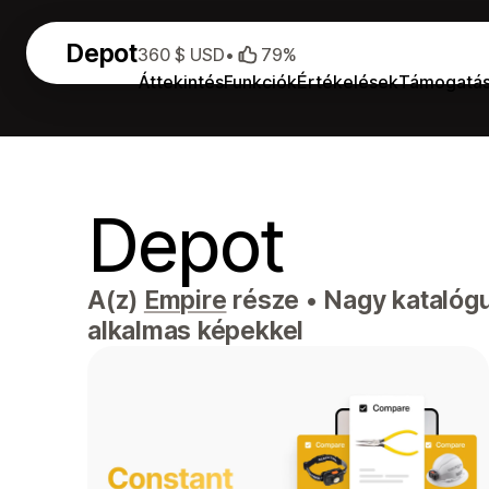
Depot
360 $ USD
•
79%
Áttekintés
Funkciók
Értékelések
Támogatá
Depot
A(z)
Empire
része
•
Nagy katalógus
alkalmas képekkel