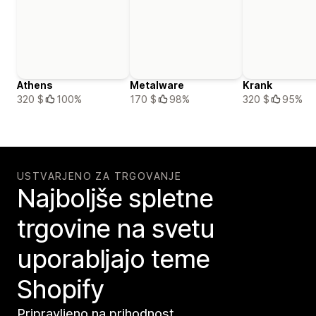
Athens
Metalware
Krank
320 $
100%
170 $
98%
320 $
95%
USTVARJENO ZA TRGOVANJE
Najboljše spletne
trgovine na svetu
uporabljajo teme
Shopify
Pripravljeno na prihodnost