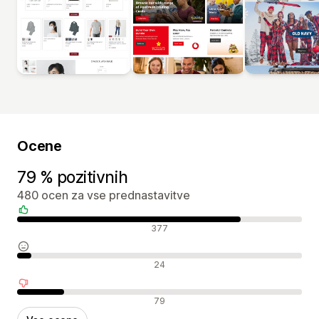
Ocene
79 % pozitivnih
480 ocen za vse prednastavitve
Pozitivne ocene
377
Nevtralne ocene
24
Negativne ocene
79