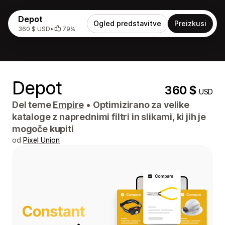
Depot
Ogled predstavitve
Preizkusi
360 $ USD
•
79%
Depot
360 $
USD
Del teme
Empire
•
Optimizirano za velike
kataloge z naprednimi filtri in slikami, ki jih je
mogoče kupiti
od
Pixel Union