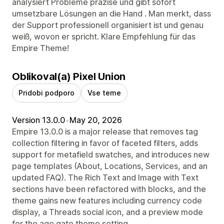
analysiert Probleme präzise und gibt sofort
umsetzbare Lösungen an die Hand . Man merkt, dass
der Support professionell organisiert ist und genau
weiß, wovon er spricht. Klare Empfehlung für das
Empire Theme!
Oblikoval(a) Pixel Union
Pridobi podporo
Vse teme
Version 13.0.0
•
May 20, 2026
Empire 13.0.0 is a major release that removes tag
collection filtering in favor of faceted filters, adds
support for metafield swatches, and introduces new
page templates (About, Locations, Services, and an
updated FAQ). The Rich Text and Image with Text
sections have been refactored with blocks, and the
theme gains new features including currency code
display, a Threads social icon, and a preview mode
for the age gate theme setting.