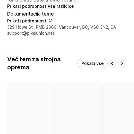
Prikaži podrobnosti
Vse različice
Dokumentacija teme
Prikaži podrobnosti
Podatki za stik z oblikovalcem
329 Howe St., PMB 2066, Vancouver, BC, V6C 3N2, CA
support@pixelunion.net
Več tem za strojna
Pokaži vse
oprema